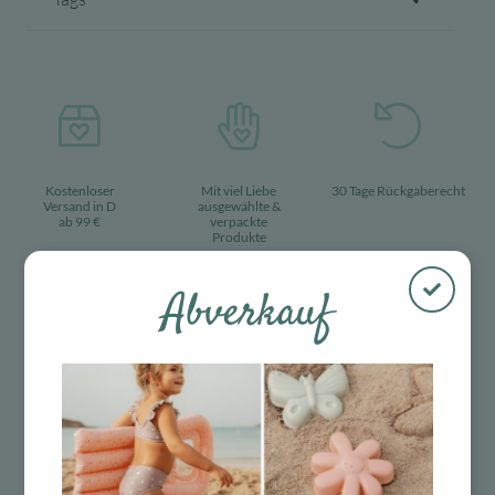
Kostenloser
Mit viel Liebe
30 Tage Rückgaberecht
Versand in D
ausgewählte &
ab 99 €
verpackte
Produkte
Abverkauf
Das Passt dazu