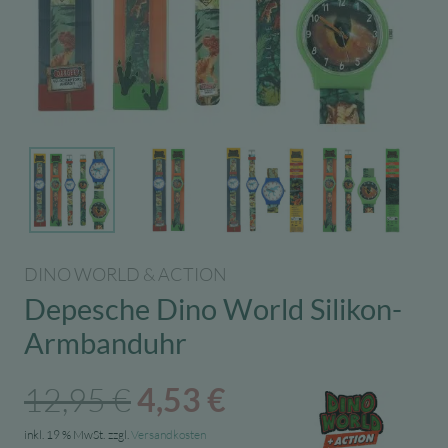
DINO WORLD & ACTION
Depesche Dino World Silikon-
Armbanduhr
Ursprünglicher
Aktueller
12,95
€
4,53
€
Preis
Preis
inkl. 19 % MwSt.
zzgl.
Versandkosten