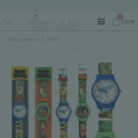
0
0,00
€
Themenwelten
Dinos