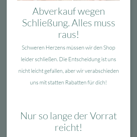
Das könnte Dir auch
Abverkauf wegen
gefallen
Schließung. Alles muss
raus!
-40 %
-60 %
Schweren Herzens müssen wir den Shop
leider schließen. Die Entscheidung ist uns
nicht leicht gefallen, aber wir verabschieden
uns mit statten Rabatten für dich!
Zur Wunschliste
Zur Wun
Lulubug Handmade
Fun Trading
Lulubug Handmade
Fun Trading /
Nur so lange der Vorrat
– Motivstanzer Set
Medenka Malstifte
Tiere
Junior aus
reicht!
Bienenwachs
1-3
Lieferzeit: