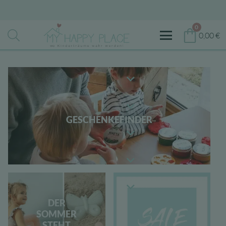
0
0,00
€
GESCHENKEFINDER
DER
SOMMER
STEHT