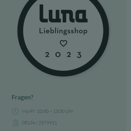
Fragen?
Mo-Fr: 10:00 – 13:00 Uhr
08134 / 2579911