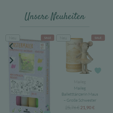
Unsere Neuheiten
Neu
Neu
N
E
SALE
SALE
Zur Wunschliste
Zur W
Maileg
Maileg
Balletttänzerin Maus
– Große Schwester
25,76
€
Ursprünglicher
Aktuelle
21,90
€