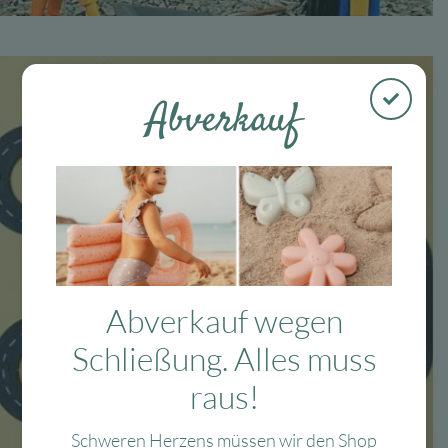
Abverkauf
Abverkauf wegen
Schließung. Alles muss
Londji
raus!
wunderschöne Puzzle, Spiele & mehr
Schweren Herzens müssen wir den Shop
Jetzt entdecken