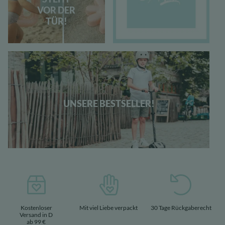
VOR DER
TÜR!
UNSERE BESTSELLER!
Kostenloser
Mit viel Liebe verpackt
30 Tage Rückgaberecht
Versand in D
ab 99 €