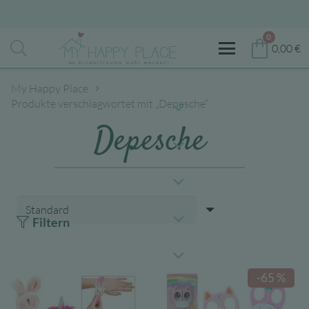
0
0,00
€
My Happy Place
Produkte verschlagwortet mit „Depesche“
Depesche
Filtern
-65 %