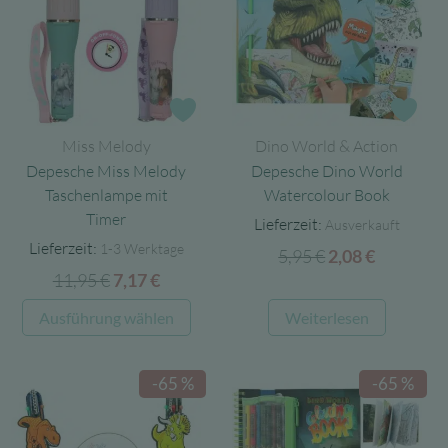
Die
Optionen
können
auf
Zur Wunschliste
Zur
der
Miss Melody
Dino World & Action
Produktseite
Depesche Miss Melody
Depesche Dino World
gewählt
Taschenlampe mit
Watercolour Book
werden
Timer
Lieferzeit:
Ausverkauft
Lieferzeit:
1-3 Werktage
5,95
€
Ursprünglicher
Aktuelle
2,08
€
11,95
€
Ursprünglicher
Aktueller
7,17
€
Preis
Preis
Preis
Preis
war:
ist:
Dieses
Ausführung wählen
Weiterlesen
war:
ist:
5,95 €
2,08 €.
Produkt
11,95 €
7,17 €.
weist
-65 %
-65 %
mehrere
Varianten
auf.