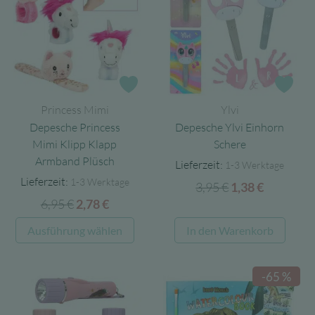
Zur Wunschliste
Zur
Princess Mimi
Ylvi
Depesche Princess
Depesche Ylvi Einhorn
Mimi Klipp Klapp
Schere
Armband Plüsch
Lieferzeit:
1-3 Werktage
Lieferzeit:
1-3 Werktage
3,95
€
Ursprünglicher
Aktuelle
1,38
€
6,95
€
Ursprünglicher
Aktueller
2,78
€
Preis
Preis
Preis
Preis
war:
ist:
Dieses
Ausführung wählen
In den Warenkorb
war:
ist:
3,95 €
1,38 €.
Produkt
6,95 €
2,78 €.
weist
-65 %
mehrere
Varianten
auf.