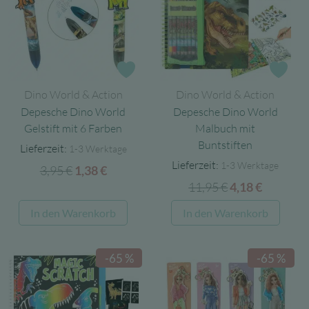
Die
Optionen
können
auf
Zur Wunschliste
Zur
der
Dino World & Action
Dino World & Action
Produktseite
Depesche Dino World
Depesche Dino World
gewählt
Gelstift mit 6 Farben
Malbuch mit
werden
Buntstiften
Lieferzeit:
1-3 Werktage
Lieferzeit:
1-3 Werktage
3,95
€
Ursprünglicher
Aktueller
1,38
€
11,95
€
Ursprüngliche
Aktuelle
Preis
Preis
4,18
€
Preis
Preis
war:
ist:
In den Warenkorb
In den Warenkorb
war:
ist:
3,95 €
1,38 €.
11,95 €
4,18 €.
-65 %
-65 %