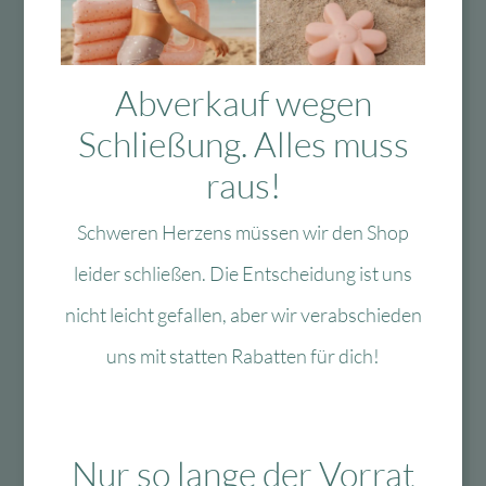
Abverkauf wegen
Schließung. Alles muss
raus!
Schweren Herzens müssen wir den Shop
leider schließen. Die Entscheidung ist uns
nicht leicht gefallen, aber wir verabschieden
uns mit statten Rabatten für dich!
Fragen?
Mo-Fr: 10:00 – 13:00 Uhr
Nur so lange der Vorrat
08134 / 2579911