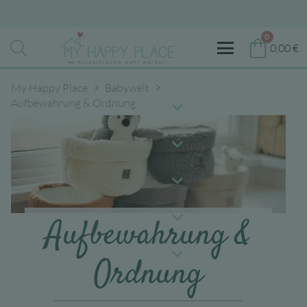
0
0,00
€
My Happy Place
Babywelt
Aufbewahrung & Ordnung
Aufbewahrung &
Ordnung