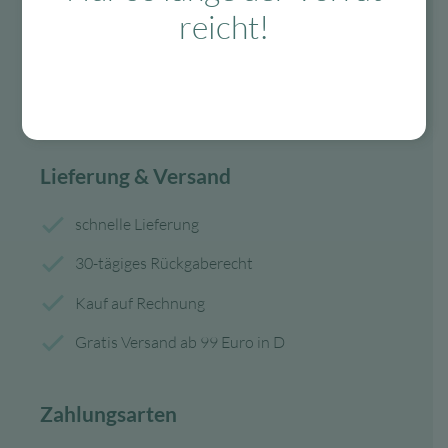
reicht!
service@myhappyplace.de
Vertrag widerrufen
Lieferung & Versand
schnelle Lieferung
30-tägiges Rückgaberecht
Kauf auf Rechnung
Gratis Versand ab 99 Euro in D
Zahlungsarten