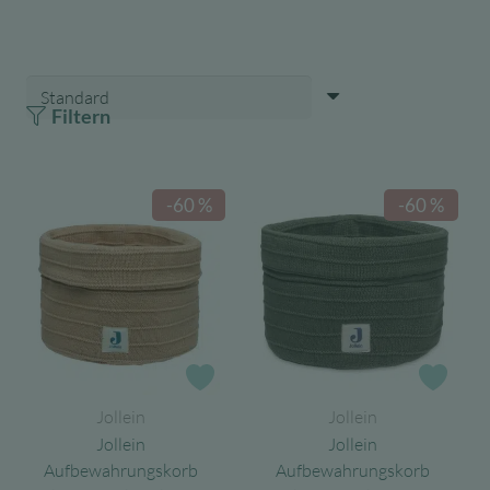
Filtern
-60 %
-60 %
Zur Wunschliste
Zur 
Jollein
Jollein
Jollein
Jollein
Aufbewahrungskorb
Aufbewahrungskorb