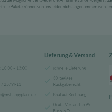
ast du die Möglichkeit entweder die Annahme zur verweigern, da
Unfreie Pakete können von uns leider nicht angenommen werden
Lieferung & Versand
Z
: 10:00 – 13:00
schnelle Lieferung
30-tägiges
 / 2579911
Rückgaberecht
ce@myhappyplace.de
Kauf auf Rechnung
F
Gratis Versand ab 99
Euro in D