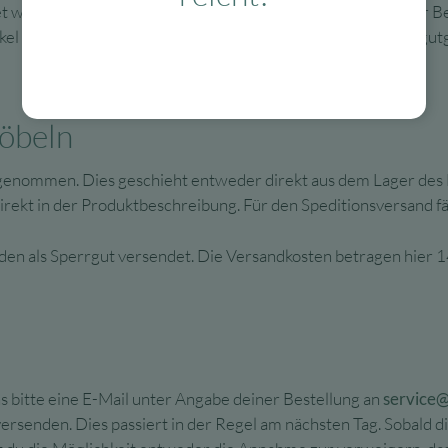
t werden, können wir dir leider keinen weiteren Versand der Be
kel abzüglich der Versandkosten Deiner gewählten Zahlart gut
Möbeln
genommen. Dies geschieht entweder direkt aus dem Lager des 
direkt in der Produktbeschreibung. Für den Speditionsversand fä
en als Sperrgut versendet. Die Versandkosten betragen hier 1
s bitte eine E-Mail unter Angabe deiner Bestellung an
service
rsenden. Dies passiert in der Regel am nächsten Tag. Sobald di