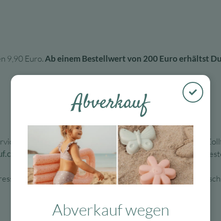
en 9,90 Euro.
Ab einem Bestellwert von 200 Euro erhältst Du
Abverkauf
ervice von unserem Partner
MeinEinkauf.ch
zu nutzen. Alle Zol
f.ch
. Registrieren Dich hierzu am besten noch vor Deiner Best
esse gelten dann unsere günstigen Versandkosten für Deutschla
Abverkauf wegen