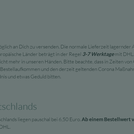
glich an Dich zu versenden. Die normale Lieferzeit lagernder A
uropäische Länder beträgt in der Regel
3-7 Werktage
mit DHL. 
cht mehr in unseren Händen. Bitte beachte, dass in Zeiten von 
n Bestellaufkommen und den derzeit geltenden Corona Maßnahm
nis und etwas Geduld bitten.
tschlands
hlands liegen pauschal bei 6,50 Euro.
Ab einem Bestellwert v
 DHL.