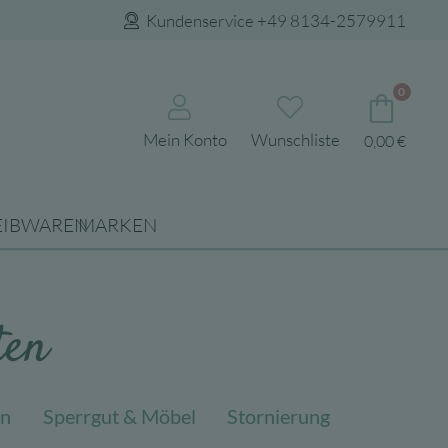
Kundenservice +49 8134-2579911
0
Mein Konto
Wunschliste
0,00
€
EIBWAREN
MARKEN
ten
en
Sperrgut & Möbel
Stornierung