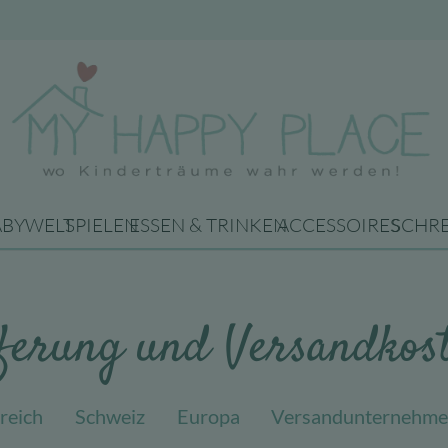
ABYWELT
SPIELEN
ESSEN & TRINKEN
ACCESSOIRES
SCHR
ferung und Versandkos
reich
Schweiz
Europa
Versandunternehm