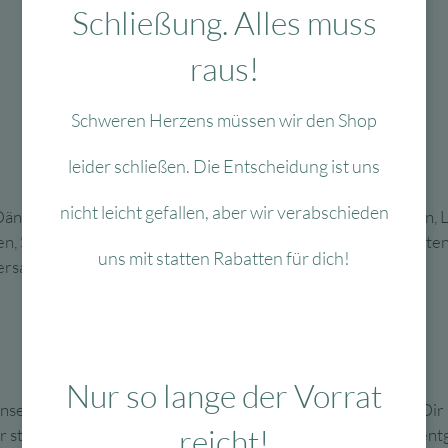
Schließung. Alles muss
raus!
Schweren Herzens müssen wir den Shop
leider schließen. Die Entscheidung ist uns
nicht leicht gefallen, aber wir verabschieden
nemark, Estland, Finnland, Frankreich, Griechenland, Italien,
n, Spanien, Tschechien, Ungarn und Zypern. Die Versandkosten 
uns mit statten Rabatten für dich!
rsand europaweit aktuell nicht möglich.
Nur so lange der Vorrat
unseren Partner DHL. Sobald Deine Artikel auf dem Weg zu Dir 
reicht!
ets verfolgen. Bitte stelle sicher, dass Du das Paket auch ent