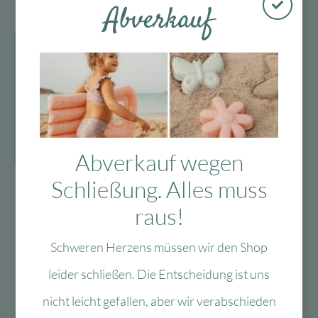
war:
ist:
Abverkauf
59,00 €
17,70 €.
Abverkauf wegen
Zur Wunschliste
Milin Die Lama – Holz-
Schließung. Alles muss
Kreidetafel
raus!
Lieferzeit:
1-3 Werktage
18,00
€
Schweren Herzens müssen wir den Shop
In den Warenkorb
leider schließen. Die Entscheidung ist uns
nicht leicht gefallen, aber wir verabschieden