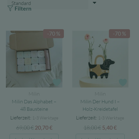
Filtern
-70 %
-70 %
Zur Wunschliste
Zur 
Milin
Milin
Milin Das Alphabet –
Milin Der Hund I –
48 Bausteine
Holz-Kreidetafel
Lieferzeit:
Lieferzeit:
1-3 Werktage
1-3 Werktage
69,00
€
Ursprünglicher
Aktueller
18,00
€
Ursprüngliche
Aktuelle
20,70
€
5,40
€
Preis
Preis
Preis
Preis