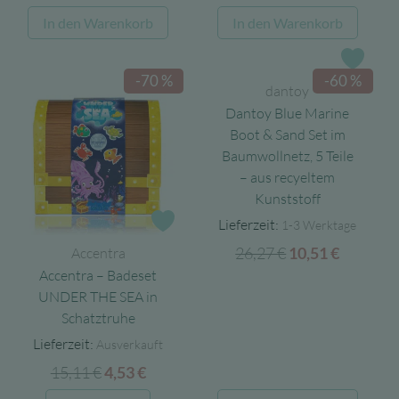
Preis
Preis
war:
ist:
In den Warenkorb
In den Warenkorb
war:
ist:
4,95 €
2,97 €.
5,95 €
3,57 €.
Zur 
-70 %
-60 %
dantoy
Dantoy Blue Marine
Boot & Sand Set im
Baumwollnetz, 5 Teile
– aus recyeltem
Kunststoff
Lieferzeit:
1-3 Werktage
Zur Wunschliste
26,27
€
Ursprünglicher
Aktuell
10,51
€
Accentra
Preis
Preis
Accentra – Badeset
war:
ist:
UNDER THE SEA in
Schatztruhe
26,27 €
10,51 €.
Lieferzeit:
Ausverkauft
15,11
€
Ursprünglicher
Aktueller
4,53
€
Preis
Preis