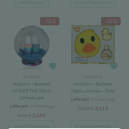
Weiterlesen
In den Warenkorb
war:
ist:
15,11 €
4,53 €.
-70 %
-70 %
Zur Wunschliste
Zur 
Accentra
Accentra
Accentra – Badeset
Accentra – Badeset
UNDER THE SEA in
Happy Animals – Ente
Schneekugel
Lieferzeit:
1-3 Werktage
Lieferzeit:
1-3 Werktage
10,36
€
Ursprüngliche
Aktuelle
3,11
€
8,46
€
Ursprünglicher
Aktueller
2,54
€
Preis
Preis
Preis
Preis
war:
ist:
In den Warenkorb
In den Warenkorb