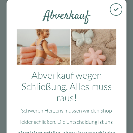
war:
ist:
10,36 €
3,11 €.
8,46 €
2,54 €.
Abverkauf
-70 %
Zur Wunschliste
Abverkauf wegen
Accentra
Accentra – Badeset
Schließung. Alles muss
Happy Animals –
raus!
Frosch
Lieferzeit:
1-3 Werktage
Schweren Herzens müssen wir den Shop
10,36
€
Ursprünglicher
Aktueller
3,11
€
Preis
Preis
leider schließen. Die Entscheidung ist uns
In den Warenkorb
war:
ist: