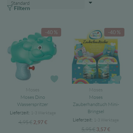
Filtern
-40 %
-40 %
Zur Wunschliste
Zur 
Moses
Moses
Moses Dino
Moses
Wasserspritzer
Zauberhandtuch Mini-
Bringsel
Lieferzeit:
1-3 Werktage
Lieferzeit:
1-3 Werktage
4,95
€
Ursprünglicher
Aktueller
2,97
€
5,95
€
Ursprünglicher
Aktueller
Preis
Preis
3,57
€