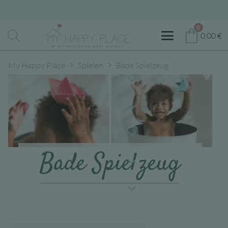
0
0,00
€
My Happy Place
Spielen
Bade Spielzeug
Bade Spielzeug