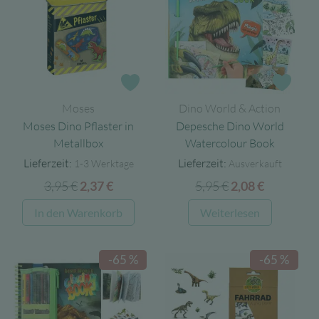
Zur Wunschliste
Zur 
Moses
Dino World & Action
Moses Dino Pflaster in
Depesche Dino World
Metallbox
Watercolour Book
Lieferzeit:
Lieferzeit:
1-3 Werktage
Ausverkauft
3,95
€
Ursprünglicher
Aktueller
5,95
€
Ursprünglicher
Aktueller
2,37
€
2,08
€
Preis
Preis
Preis
Preis
In den Warenkorb
Weiterlesen
war:
ist:
war:
ist:
3,95 €
2,37 €.
5,95 €
2,08 €.
-65 %
-65 %