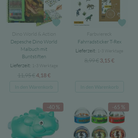
Zur Wunschliste
Zur 
Dino World & Action
Farbviereck
Depesche Dino World
Fahrradsticker T-Rex
Malbuch mit
Lieferzeit:
1-3 Werktage
Buntstiften
8,99
€
Ursprünglicher
Aktueller
3,15
€
Lieferzeit:
1-3 Werktage
Preis
Preis
11,95
€
Ursprünglicher
Aktueller
4,18
€
war:
ist:
Preis
Preis
8,99 €
3,15 €.
In den Warenkorb
In den Warenkorb
war:
ist:
11,95 €
4,18 €.
-40 %
-65 %