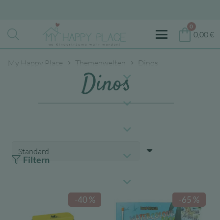
0
0,00
€
My Happy Place
Themenwelten
Dinos
Dinos
Filtern
-40 %
-65 %