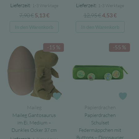
Lieferzeit:
Lieferzeit:
1-3 Werktage
1-3 Werktage
7,90
€
Ursprünglicher
Aktueller
12,95
€
Ursprüngliche
Aktuelle
5,13
€
4,53
€
Preis
Preis
Preis
Preis
In den Warenkorb
In den Warenkorb
war:
ist:
war:
ist:
7,90 €
5,13 €.
12,95 €
4,53 €.
-15 %
-55 %
Zur Wunschliste
Zur 
Maileg
Papierdrachen
Maileg Gantosaurus
Papierdrachen
im Ei, Medium –
Schulset
Dunkles Ocker 37 cm
Federmäppchen mit
Buttons – Dinosaurier
Lieferzeit: