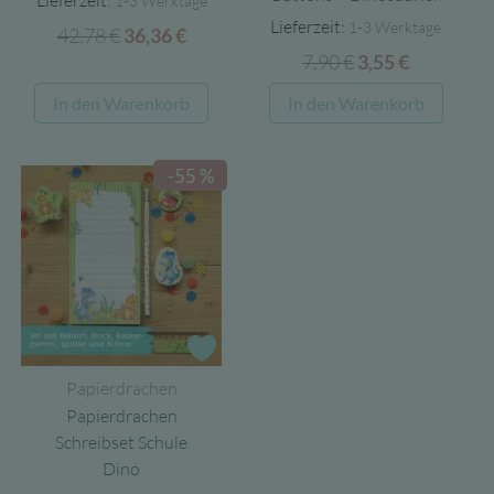
1-3 Werktage
Lieferzeit:
1-3 Werktage
42,78
€
Ursprünglicher
Aktueller
36,36
€
7,90
€
Ursprünglicher
Aktueller
Preis
Preis
3,55
€
Preis
Preis
war:
ist:
In den Warenkorb
In den Warenkorb
war:
ist:
42,78 €
36,36 €.
7,90 €
3,55 €.
-55 %
Zur Wunschliste
Papierdrachen
Papierdrachen
Schreibset Schule
Dino