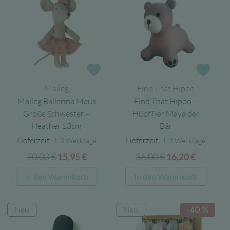
Zur Wunschliste
Zur 
Maileg
Find That Hippo
Maileg Ballerina Maus
Find That Hippo –
Große Schwester –
HüpfTier Maya der
Heather 13cm
Bär
Lieferzeit:
Lieferzeit:
1-3 Werktage
1-3 Werktage
20,00
€
Ursprünglicher
Aktueller
36,00
€
Ursprünglicher
Aktuell
15,95
€
16,20
€
Preis
Preis
Preis
Preis
In den Warenkorb
In den Warenkorb
war:
ist:
war:
ist:
20,00 €
15,95 €.
36,00 €
16,20 €.
Neu
Neu
-40 %