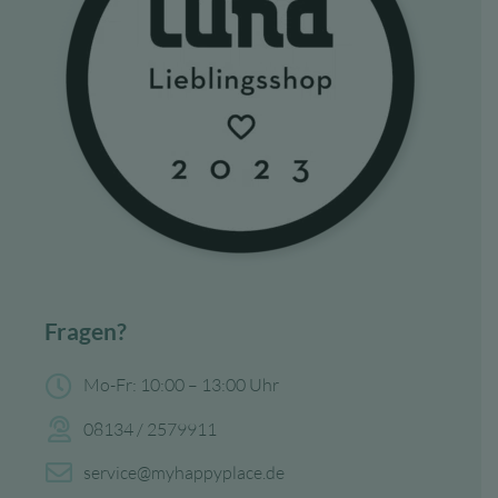
Fragen?
Mo-Fr: 10:00 – 13:00 Uhr
08134 / 2579911
service@myhappyplace.de