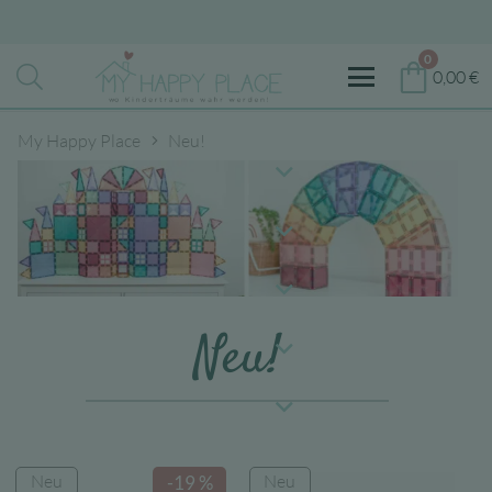
0
0,00
€
My Happy Place
Neu!
Neu!
Neu
Neu
-19 %