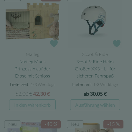
Zur Wunschliste
Zur 
Maileg
Scoot & Ride
Maileg Maus
Scoot & Ride Helm
Prinzessin auf der
Größen XXS – L | für
Erbse mit Schloss
sicheren Fahrspaß
Lieferzeit:
Lieferzeit:
1-3 Werktage
1-3 Werktage
52,00
€
Ursprünglicher
Aktueller
42,30
€
ab
30,05
€
Preis
Preis
Diese
In den Warenkorb
Ausführung wählen
war:
ist:
Produ
52,00 €
42,30 €.
weist
Neu
Neu
-40 %
-15 %
mehre