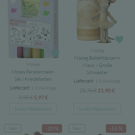
Varia
auf.
Die
Opti
könn
auf
Zur 
der
Maileg
Produ
Zur Wunschliste
Maileg Balletttänzerin
gewäh
Moses
Maus – Große
werd
Moses Fenstermaler-
Schwester
Set / Kreidefarben
Lieferzeit:
1-3 Werktage
Lieferzeit:
1-3 Werktage
25,76
€
Ursprünglicher
Aktuell
21,90
€
9,95
€
Ursprünglicher
Aktueller
5,97
€
Preis
Preis
Preis
Preis
war:
ist:
In den Warenkorb
In den Warenkorb
war:
ist:
25,76 €
21,90 €.
9,95 €
5,97 €.
Neu
Neu
-20 %
-55 %