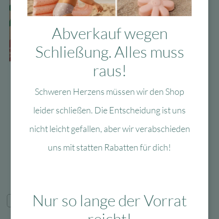
auf.
Die
Opti
Abverkauf wegen
könn
Schließung. Alles muss
auf
Zur Wunschliste
Zur 
der
raus!
Lulubug Handmade –
Lulubug Handmade
Produ
Bastelbox
Lulubug Handmade –
gewäh
Schweren Herzens müssen wir den Shop
Weihnachten – 600
Bastelbox
werd
Teile
Weihnachten – 1000
leider schließen. Die Entscheidung ist uns
Teile
Lieferzeit:
1-3 Werktage
nicht leicht gefallen, aber wir verabschieden
Lieferzeit:
1-3 Werktage
14,99
€
uns mit statten Rabatten für dich!
19,99
€
Ursprünglicher
Aktuell
11,99
€
Preis
Preis
In den Warenkorb
In den Warenkorb
war:
ist:
19,99 €
11,99 €.
Nur so lange der Vorrat
Neu
-30 %
reicht!