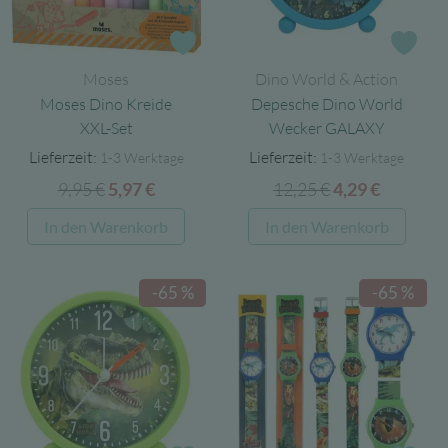
Zur Wunschliste
Zur
Moses
Dino World & Action
Moses Dino Kreide
Depesche Dino World
XXL-Set
Wecker GALAXY
Lieferzeit:
Lieferzeit:
1-3 Werktage
1-3 Werktage
9,95
€
Ursprünglicher
Aktueller
12,25
€
Ursprüngliche
Aktuelle
5,97
€
4,29
€
Preis
Preis
Preis
Preis
In den Warenkorb
In den Warenkorb
war:
ist:
war:
ist:
9,95 €
5,97 €.
12,25 €
4,29 €.
-65 %
-65 %