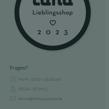
Fragen?
Mo-Fr: 10:00 – 13:00 Uhr
08134 / 2579911
service@myhappyplace.de