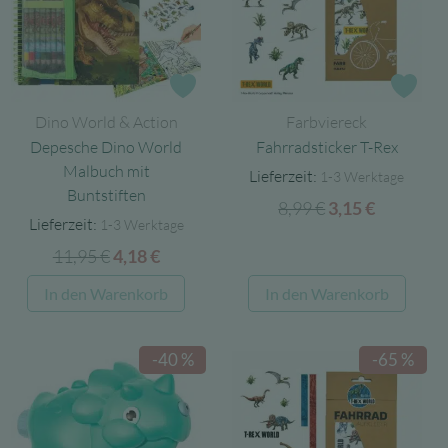
Zur Wunschliste
Zur
Dino World & Action
Farbviereck
Depesche Dino World
Fahrradsticker T-Rex
Malbuch mit
Lieferzeit:
1-3 Werktage
Buntstiften
8,99
€
Ursprünglicher
Aktuelle
3,15
€
Lieferzeit:
1-3 Werktage
Preis
Preis
11,95
€
Ursprünglicher
Aktueller
4,18
€
war:
ist:
Preis
Preis
8,99 €
3,15 €.
In den Warenkorb
In den Warenkorb
war:
ist:
11,95 €
4,18 €.
-40 %
-65 %