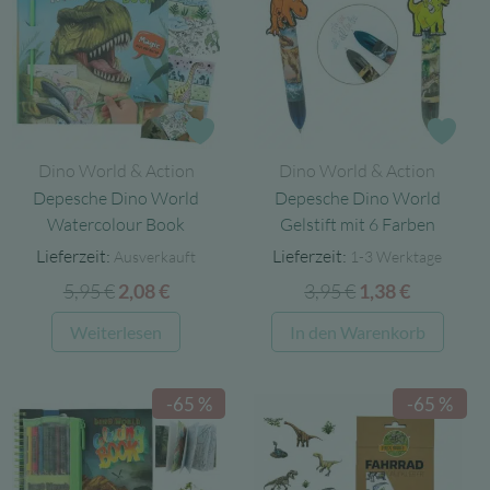
Zur Wunschliste
Zur
Dino World & Action
Dino World & Action
Depesche Dino World
Depesche Dino World
Watercolour Book
Gelstift mit 6 Farben
Lieferzeit:
Lieferzeit:
Ausverkauft
1-3 Werktage
5,95
€
Ursprünglicher
Aktueller
3,95
€
Ursprünglicher
Aktuelle
2,08
€
1,38
€
Preis
Preis
Preis
Preis
Weiterlesen
In den Warenkorb
war:
ist:
war:
ist:
5,95 €
2,08 €.
3,95 €
1,38 €.
-65 %
-65 %