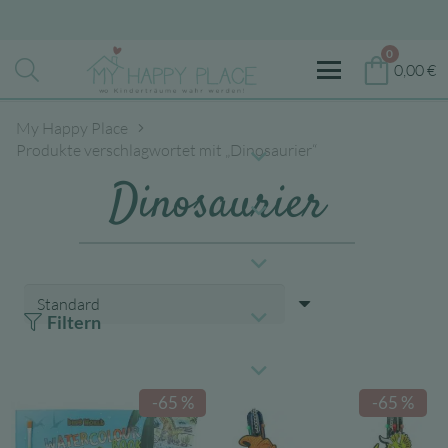
0
0,00
€
My Happy Place
Produkte verschlagwortet mit „Dinosaurier“
Dinosaurier
Filtern
-65 %
-65 %