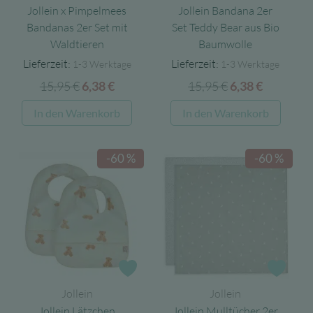
Jollein x Pimpelmees
Jollein Bandana 2er
Bandanas 2er Set mit
Set Teddy Bear aus Bio
Waldtieren
Baumwolle
Lieferzeit:
Lieferzeit:
1-3 Werktage
1-3 Werktage
15,95
€
Ursprünglicher
Aktueller
15,95
€
Ursprüngliche
Aktuelle
6,38
€
6,38
€
Preis
Preis
Preis
Preis
In den Warenkorb
In den Warenkorb
war:
ist:
war:
ist:
15,95 €
6,38 €.
15,95 €
6,38 €.
-60 %
-60 %
Zur Wunschliste
Zur 
Jollein
Jollein
Jollein Lätzchen
Jollein Mulltücher 2er