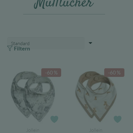
Mulltücher
Filtern
-60 %
-60 %
Zur Wunschliste
Zur 
Jollein
Jollein