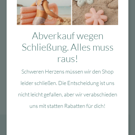
Set GOTS gestreift &
Olivenzweige, 70×70
cm
Lieferzeit:
1-3 Werktage
Abverkauf wegen
12,95
€
Ursprünglicher
Aktueller
5,18
€
Preis
Preis
Schließung. Alles muss
In den Warenkorb
war:
ist:
raus!
12,95 €
5,18 €.
Schweren Herzens müssen wir den Shop
leider schließen. Die Entscheidung ist uns
nicht leicht gefallen, aber wir verabschieden
uns mit statten Rabatten für dich!