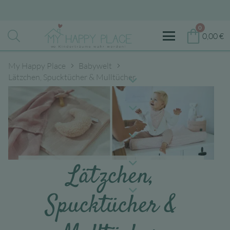
0
0,00
€
My Happy Place
Babywelt
Lätzchen, Spucktücher & Mulltücher
Lätzchen,
Spucktücher &