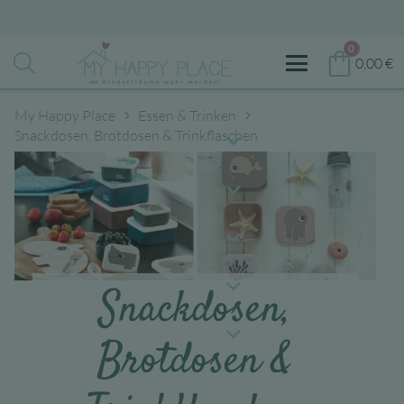
0
0,00
€
My Happy Place
Essen & Trinken
Snackdosen, Brotdosen & Trinkflaschen
Snackdosen,
Brotdosen &