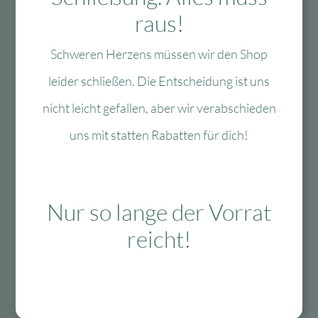
raus!
Fragen?
Schweren Herzens müssen wir den Shop
leider schließen. Die Entscheidung ist uns
Mo-Fr: 10:00 – 13:00 Uhr
nicht leicht gefallen, aber wir verabschieden
08134 / 2579911
uns mit statten Rabatten für dich!
service@myhappyplace.de
Vertrag widerrufen
Nur so lange der Vorrat
reicht!
Lieferung & Versand
schnelle Lieferung
30-tägiges Rückgaberecht