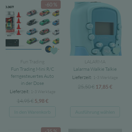
-60 %
Zur Wunschliste
Zur 
Fun Trading
LALARMA
Fun Trading Mini R/C
Lalarma Walkie Talkie
ferngesteuertes Auto
Lieferzeit:
1-3 Werktage
in der Dose
25,50
€
Ursprünglicher
Aktuell
17,85
€
Lieferzeit:
1-3 Werktage
Preis
Preis
14,95
€
Ursprünglicher
Aktueller
5,98
€
war:
ist:
Preis
Preis
25,50 €
17,85 €.
Diese
In den Warenkorb
Ausführung wählen
war:
ist:
Produ
14,95 €
5,98 €.
weist
-35 %
mehre