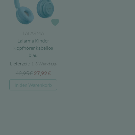
Zur Wunschliste
LALARMA
Lalarma Kinder
Kopfhörer kabellos
blau
Lieferzeit:
1-3 Werktage
42,95
€
Ursprünglicher
Aktueller
27,92
€
Preis
Preis
In den Warenkorb
war:
ist:
42,95 €
27,92 €.