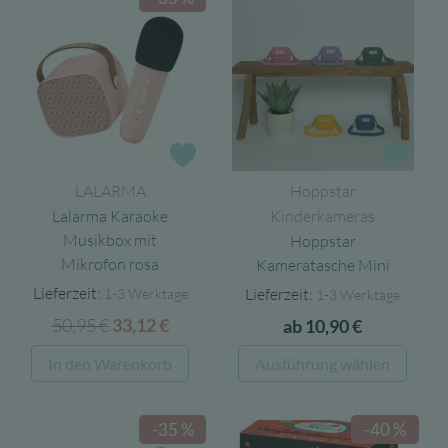
Varia
auf.
Die
Opti
könn
auf
Zur Wunschliste
Zur 
der
LALARMA
Hoppstar
Produ
Lalarma Karaoke
Kinderkameras
gewäh
Musikbox mit
Hoppstar
werd
Mikrofon rosa
Kameratasche Mini
Lieferzeit:
Lieferzeit:
1-3 Werktage
1-3 Werktage
50,95
€
Ursprünglicher
Aktueller
33,12
€
ab
10,90
€
Preis
Preis
Diese
In den Warenkorb
Ausführung wählen
war:
ist:
Produ
50,95 €
33,12 €.
weist
-35 %
-40 %
mehre