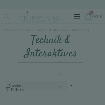
0
0,00
€
My Happy Place
Spielen
Technik & Interaktives
Technik &
Interaktives
Filtern