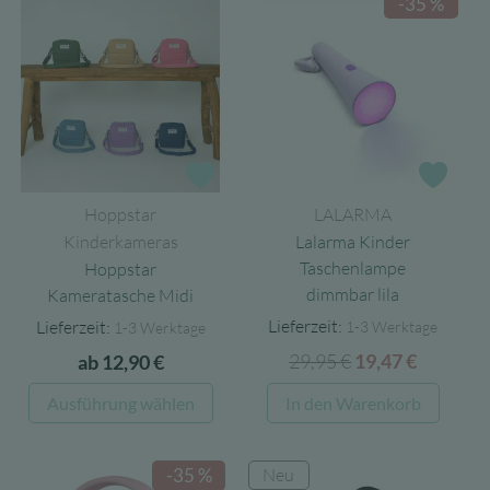
-35 %
Zur Wunschliste
Zur 
Hoppstar
LALARMA
Kinderkameras
Lalarma Kinder
Taschenlampe
Hoppstar
dimmbar lila
Kameratasche Midi
Lieferzeit:
Lieferzeit:
1-3 Werktage
1-3 Werktage
29,95
€
Ursprünglicher
Aktuell
19,47
€
ab
12,90
€
Preis
Preis
Dieses
Ausführung wählen
In den Warenkorb
war:
ist:
Produkt
29,95 €
19,47 €.
weist
Neu
-35 %
mehrere