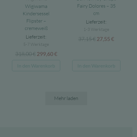
Fairy Dolores – 35
Wigiwama
cm
Kindersessel
Flipster –
Lieferzeit:
cremeweiß
1-3 Werktage
Lieferzeit:
37,15
€
Ursprünglicher
Aktuelle
27,55
€
5-7 Werktage
Preis
Preis
318,00
€
Ursprünglicher
Aktueller
299,60
€
war:
ist:
Preis
Preis
37,15 €
27,55 €.
In den Warenkorb
In den Warenkorb
war:
ist:
318,00 €
299,60 €.
Mehr laden