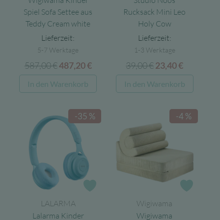
Wigiwama Kinder
Studio Noos
Spiel Sofa Settee aus
Rucksack Mini Leo
Teddy Cream white
Holy Cow
Lieferzeit:
Lieferzeit:
5-7 Werktage
1-3 Werktage
587,00
€
Ursprünglicher
Aktueller
39,00
€
Ursprünglicher
Aktuelle
487,20
€
23,40
€
Preis
Preis
Preis
Preis
In den Warenkorb
In den Warenkorb
war:
ist:
war:
ist:
587,00 €
487,20 €.
39,00 €
23,40 €.
-35 %
-4 %
Zur Wunschliste
Zur Wun
LALARMA
Wigiwama
Lalarma Kinder
Wigiwama