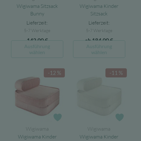
Wigiwama Sitzsack
Wigiwama Kinder
Bunny
Sitzsack
Lieferzeit:
Lieferzeit:
5-7 Werktage
5-7 Werktage
142,00
€
ab
184,00
€
Dieses
Dieses
Ausführung
Ausführung
Produkt
Produk
wählen
wählen
weist
weist
mehrere
mehrer
-12 %
-11 %
Varianten
Varian
auf.
auf.
Die
Die
Optionen
Option
können
könne
auf
auf
Zur Wunschliste
Zur Wun
der
der
Wigiwama
Wigiwama
Produktseite
Produk
Wigiwama Kinder
Wigiwama Kinder
gewählt
gewähl