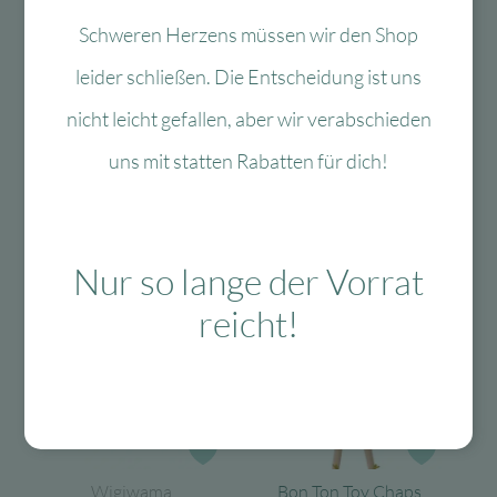
Wigiwama
Wigiwama
Kindersessel
Kindersessel
Schweren Herzens müssen wir den Shop
Flipster – Rosa
Flipster –
leider schließen. Die Entscheidung ist uns
Mousse
Pfefferminzgrün
Lieferzeit:
Lieferzeit:
nicht leicht gefallen, aber wir verabschieden
5-7 Werktage
5-7 Werktage
uns mit statten Rabatten für dich!
318,00
€
Ursprünglicher
Aktueller
318,00
€
Ursprünglicher
Aktuell
308,75
€
306,50
€
Preis
Preis
Preis
Preis
In den Warenkorb
In den Warenkorb
war:
ist:
war:
ist:
318,00 €
308,75 €.
318,00 €
306,50 €
Nur so lange der Vorrat
-6 %
-26 %
reicht!
Zur Wunschliste
Zur Wun
Wigiwama
Bon Ton Toy Chaps