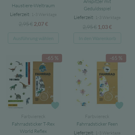
Anspitzer mit
Haustiere-Weltraum
Geduldsspiel
Lieferzeit:
1-3 Werktage
Lieferzeit:
1-3 Werktage
2,95
€
Ursprünglicher
Aktueller
2,07
€
2,95
€
Ursprünglicher
Aktueller
1,03
€
Preis
Preis
Preis
Preis
Dieses
Ausführung wählen
In den Warenkorb
war:
ist:
war:
ist:
Produkt
2,95 €
2,07 €.
2,95 €
1,03 €.
weist
-65 %
-65 %
mehrere
Varianten
auf.
Die
Optionen
können
auf
Zur Wunschliste
Zur 
der
Farbviereck
Farbviereck
Produktseite
Fahrradsticker T-Rex
Fahrradsticker Feen
gewählt
World Reflex
Lieferzeit:
1-3 Werktage
werden