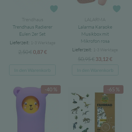
auf
Zur Wunschliste
Zur 
der
Trendhaus
LALARMA
Produ
Trendhaus Radierer
Lalarma Karaoke
gewäh
Eulen 2er Set
Musikbox mit
werd
Mikrofon rosa
Lieferzeit:
1-3 Werktage
Lieferzeit:
1-3 Werktage
2,50
€
Ursprünglicher
Aktueller
0,87
€
50,95
€
Ursprünglicher
Aktuell
Preis
Preis
33,12
€
Preis
Preis
war:
ist:
In den Warenkorb
In den Warenkorb
war:
ist:
2,50 €
0,87 €.
50,95 €
33,12 €.
-40 %
-65 %