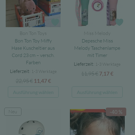
Zur Wunschliste
Zur 
Bon Ton Toys
Miss Melody
Bon Ton Toy Miffy
Depesche Miss
Hase Kuscheltier aus
Melody Taschenlampe
Cord 23 cm – versch.
mit Timer
Farben
Lieferzeit:
1-3 Werktage
Lieferzeit:
1-3 Werktage
11,95
€
Ursprüngliche
Aktuelle
7,17
€
22,95
€
Ursprünglicher
Aktueller
11,47
€
Preis
Preis
Preis
Preis
war:
ist:
Dieses
Diese
Ausführung wählen
Ausführung wählen
war:
ist:
11,95 €
7,17 €.
Produkt
Produ
22,95 €
11,47 €.
weist
weist
Neu
-40 %
mehrere
mehre
Varianten
Varia
auf.
auf.
Die
Die