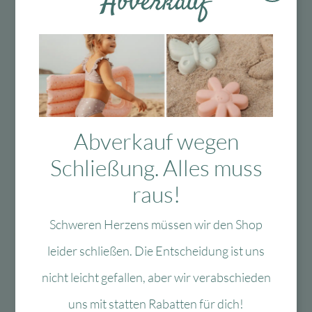
Abverkauf
Zur Wunschliste
Zur 
Farbviereck
cleverclixx
Fahrradsticker
CleverClixx Balls Pack
Prinzessin Lillifee der
Dazzling Lights – 4
Schmetterlingspalast
Teile
Lieferzeit:
Lieferzeit:
1-3 Werktage
1-3 Werktage
8,99
€
Ursprünglicher
Aktueller
15,95
€
Ursprünglicher
Aktuell
3,15
€
11,16
€
Preis
Preis
Preis
Preis
Abverkauf wegen
In den Warenkorb
In den Warenkorb
war:
ist:
war:
ist:
Schließung. Alles muss
8,99 €
3,15 €.
15,95 €
11,16 €.
-40 %
-22 %
raus!
Schweren Herzens müssen wir den Shop
leider schließen. Die Entscheidung ist uns
nicht leicht gefallen, aber wir verabschieden
Zur Wunschliste
Zur 
uns mit statten Rabatten für dich!