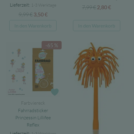
Lieferzeit:
1-3 Werktage
7,99
€
Ursprünglicher
Aktueller
2,80
€
9,99
€
Ursprünglicher
Aktueller
3,50
€
Preis
Preis
Preis
Preis
war:
ist:
In den Warenkorb
In den Warenkorb
war:
ist:
7,99 €
2,80 €.
9,99 €
3,50 €.
-65 %
Zur Wunschliste
Farbviereck
Fahrradsticker
Prinzessin Lillifee
Reflex
Lieferzeit:
1-3 Werktage