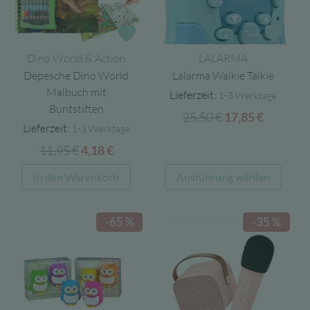
Zur Wunschliste
Zur 
Dino World & Action
LALARMA
Depesche Dino World
Lalarma Walkie Talkie
Malbuch mit
Lieferzeit:
1-3 Werktage
Buntstiften
25,50
€
Ursprünglicher
Aktuell
17,85
€
Lieferzeit:
1-3 Werktage
Preis
Preis
11,95
€
Ursprünglicher
Aktueller
4,18
€
war:
ist:
Preis
Preis
25,50 €
17,85 €.
Diese
In den Warenkorb
Ausführung wählen
war:
ist:
Produ
11,95 €
4,18 €.
weist
-65 %
-35 %
mehre
Varia
auf.
Die
Opti
könn