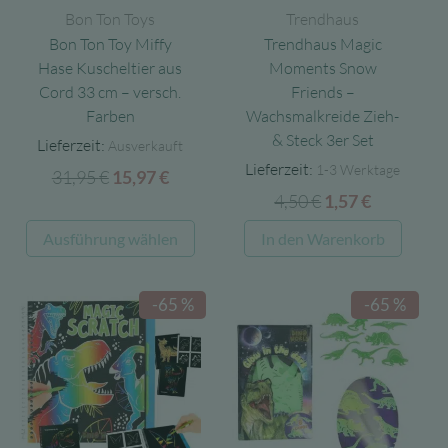
Bon Ton Toys
Trendhaus
Bon Ton Toy Miffy
Trendhaus Magic
Hase Kuscheltier aus
Moments Snow
Cord 33 cm – versch.
Friends –
Farben
Wachsmalkreide Zieh-
& Steck 3er Set
Lieferzeit:
Ausverkauft
Lieferzeit:
1-3 Werktage
31,95
€
Ursprünglicher
Aktueller
15,97
€
4,50
€
Ursprünglicher
Aktueller
Preis
Preis
1,57
€
Preis
Preis
war:
ist:
Dieses
Ausführung wählen
In den Warenkorb
war:
ist:
31,95 €
15,97 €.
Produkt
4,50 €
1,57 €.
weist
-65 %
-65 %
mehrere
Varianten
auf.
Die
Optionen
können