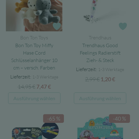
Die
Optionen
können
auf
Zur Wunschliste
Zur 
der
Bon Ton Toys
Trendhaus
Produktseite
Bon Ton Toy Miffy
Trendhaus Good
gewählt
Hase Cord
Feelings Radierstift
werden
Schlüsselanhänger 10
Zieh- & Steck
cm – versch. Farben
Lieferzeit:
1-3 Werktage
Lieferzeit:
1-3 Werktage
2,99
€
Ursprünglicher
Aktueller
1,20
€
14,95
€
Ursprünglicher
Aktueller
7,47
€
Preis
Preis
Preis
Preis
war:
ist:
Dieses
Diese
Ausführung wählen
Ausführung wählen
war:
ist:
2,99 €
1,20 €.
Produkt
Produ
14,95 €
7,47 €.
weist
weist
-65 %
-40 %
mehrere
mehre
Varianten
Varia
auf.
auf.