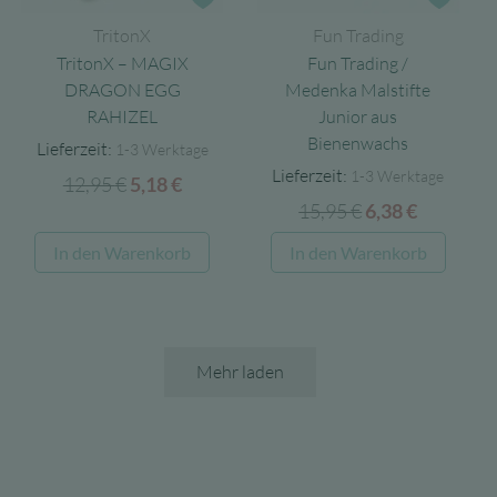
Zur Wunschliste
Zur 
TritonX
Fun Trading
TritonX – MAGIX
Fun Trading /
DRAGON EGG
Medenka Malstifte
RAHIZEL
Junior aus
Bienenwachs
Lieferzeit:
1-3 Werktage
Lieferzeit:
1-3 Werktage
12,95
€
Ursprünglicher
Aktueller
5,18
€
15,95
€
Ursprüngliche
Aktuelle
Preis
Preis
6,38
€
Preis
Preis
war:
ist:
In den Warenkorb
In den Warenkorb
war:
ist:
12,95 €
5,18 €.
15,95 €
6,38 €.
Mehr laden