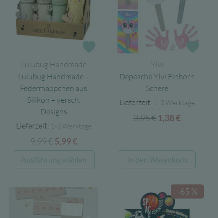
Die
Opti
könn
auf
Zur Wunschliste
Zur 
der
Lulubug Handmade
Ylvi
Produ
Lulubug Handmade –
Depesche Ylvi Einhorn
gewäh
Federmäppchen aus
Schere
werd
Silikon – versch.
Lieferzeit:
1-3 Werktage
Designs
3,95
€
Ursprünglicher
Aktueller
1,38
€
Lieferzeit:
1-3 Werktage
Preis
Preis
9,99
€
Ursprünglicher
Aktueller
5,99
€
war:
ist:
Preis
Preis
3,95 €
1,38 €.
Dieses
Ausführung wählen
In den Warenkorb
war:
ist:
Produkt
9,99 €
5,99 €.
weist
-65 %
mehrere
Varianten
auf.