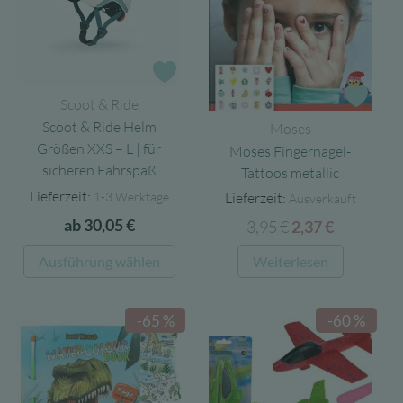
Optionen
Opti
können
könn
auf
auf
Zur Wunschliste
der
der
Zur 
Scoot & Ride
Produktseite
Produ
Scoot & Ride Helm
Moses
gewählt
gewäh
Größen XXS – L | für
Moses Fingernagel-
werden
werd
sicheren Fahrspaß
Tattoos metallic
Lieferzeit:
1-3 Werktage
Lieferzeit:
Ausverkauft
ab
30,05
€
3,95
€
Ursprünglicher
Aktueller
2,37
€
Preis
Preis
Dieses
Ausführung wählen
Weiterlesen
war:
ist:
Produkt
3,95 €
2,37 €.
weist
-65 %
-60 %
mehrere
Varianten
auf.
Die