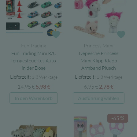
Zur Wunschliste
Zur 
Fun Trading
Princess Mimi
Fun Trading Mini R/C
Depesche Princess
ferngesteuertes Auto
Mimi Klipp Klapp
in der Dose
Armband Plüsch
Lieferzeit:
Lieferzeit:
1-3 Werktage
1-3 Werktage
14,95
€
Ursprünglicher
Aktueller
6,95
€
Ursprünglicher
Aktueller
5,98
€
2,78
€
Preis
Preis
Preis
Preis
Diese
In den Warenkorb
Ausführung wählen
war:
ist:
war:
ist:
Produ
14,95 €
5,98 €.
6,95 €
2,78 €.
weist
-65 %
mehre
Varia
auf.