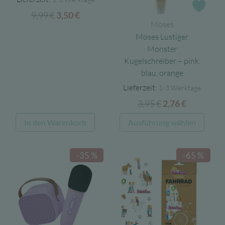
Zur 
9,99
€
Ursprünglicher
Aktueller
3,50
€
Moses
Preis
Preis
Moses Lustiger
war:
ist:
Monster
9,99 €
3,50 €.
Kugelschreiber – pink,
blau, orange
Lieferzeit:
1-3 Werktage
3,95
€
Ursprünglicher
Aktueller
2,76
€
Preis
Preis
Diese
In den Warenkorb
Ausführung wählen
war:
ist:
Produ
3,95 €
2,76 €.
weist
-35 %
-65 %
mehre
Varia
auf.
Die
Opti
könn