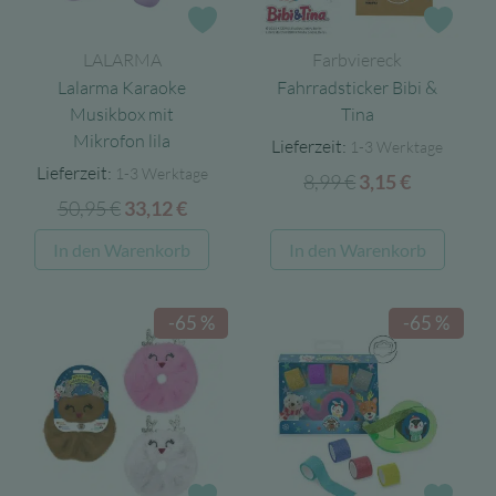
auf
Zur Wunschliste
Zur 
der
LALARMA
Farbviereck
Produ
Lalarma Karaoke
Fahrradsticker Bibi &
gewäh
Musikbox mit
Tina
werd
Mikrofon lila
Lieferzeit:
1-3 Werktage
Lieferzeit:
1-3 Werktage
8,99
€
Ursprünglicher
Aktueller
3,15
€
50,95
€
Ursprünglicher
Aktueller
33,12
€
Preis
Preis
Preis
Preis
war:
ist:
In den Warenkorb
In den Warenkorb
war:
ist:
8,99 €
3,15 €.
50,95 €
33,12 €.
-65 %
-65 %