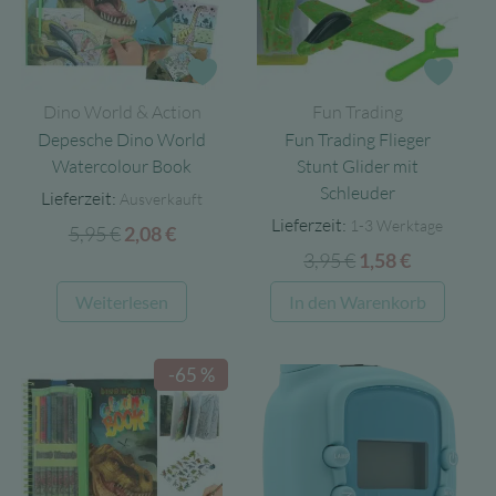
Optionen
können
auf
Zur Wunschliste
Zur 
der
Dino World & Action
Fun Trading
Produktseite
Depesche Dino World
Fun Trading Flieger
gewählt
Watercolour Book
Stunt Glider mit
werden
Schleuder
Lieferzeit:
Ausverkauft
Lieferzeit:
1-3 Werktage
5,95
€
Ursprünglicher
Aktueller
2,08
€
3,95
€
Ursprünglicher
Aktueller
Preis
Preis
1,58
€
Preis
Preis
war:
ist:
Weiterlesen
In den Warenkorb
war:
ist:
5,95 €
2,08 €.
3,95 €
1,58 €.
-65 %