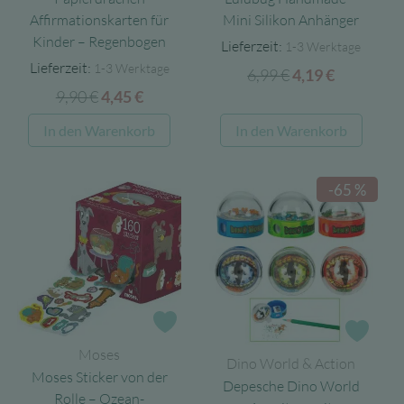
Affirmationskarten für
Mini Silikon Anhänger
Kinder – Regenbogen
Lieferzeit:
1-3 Werktage
Lieferzeit:
1-3 Werktage
6,99
€
Ursprünglicher
Aktueller
4,19
€
9,90
€
Ursprünglicher
Aktueller
4,45
€
Preis
Preis
Preis
Preis
war:
ist:
In den Warenkorb
In den Warenkorb
war:
ist:
6,99 €
4,19 €.
9,90 €
4,45 €.
-65 %
Zur Wunschliste
Zur 
Moses
Dino World & Action
Moses Sticker von der
Depesche Dino World
Rolle – Ozean-