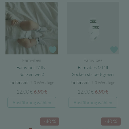
Zur Wunschliste
Zur 
Famvibes
Famvibes
Famvibes MINI
Famvibes MINI
Socken weiß
Socken striped-green
Lieferzeit:
Lieferzeit:
1-3 Werktage
1-3 Werktage
12,00
€
Ursprünglicher
Aktueller
12,00
€
Ursprüngliche
Aktuelle
6,90
€
6,90
€
Preis
Preis
Preis
Preis
Dieses
Diese
Ausführung wählen
Ausführung wählen
war:
ist:
war:
ist:
Produkt
Produ
12,00 €
6,90 €.
12,00 €
6,90 €.
weist
weist
-40 %
-40 %
mehrere
mehre