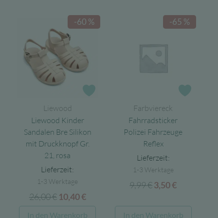
-60 %
-65 %
Zur Wunschliste
Zur Wun
Liewood
Farbviereck
Liewood Kinder
Fahrradsticker
Sandalen Bre Silikon
Polizei Fahrzeuge
mit Druckknopf Gr.
Reflex
21, rosa
Lieferzeit:
Lieferzeit:
1-3 Werktage
1-3 Werktage
9,99
€
Ursprünglicher
Aktueller
3,50
€
26,00
€
Ursprünglicher
Aktueller
10,40
€
Preis
Preis
Preis
Preis
war:
ist:
In den Warenkorb
In den Warenkorb