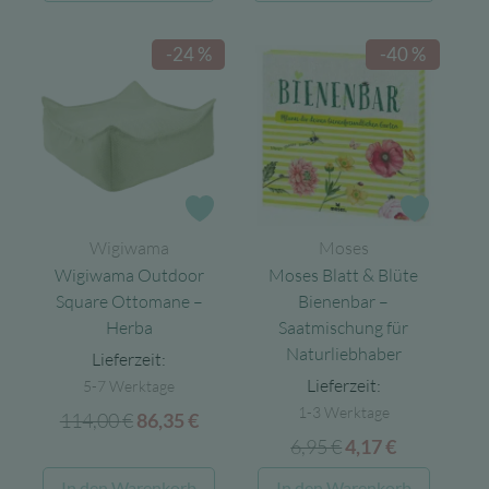
weist
39,10 €
29,71 €.
mehrer
-24 %
-40 %
Varian
auf.
Die
Option
könne
auf
Zur Wunschliste
Zur Wun
der
Wigiwama
Moses
Produk
Wigiwama Outdoor
Moses Blatt & Blüte
gewähl
Square Ottomane –
Bienenbar –
werde
Herba
Saatmischung für
Naturliebhaber
Lieferzeit:
Lieferzeit:
5-7 Werktage
1-3 Werktage
114,00
€
Ursprünglicher
Aktueller
86,35
€
6,95
€
Ursprünglicher
Aktueller
Preis
Preis
4,17
€
Preis
Preis
war:
ist:
In den Warenkorb
In den Warenkorb