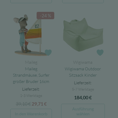
war:
ist:
9,99 €
3,50 €.
26,00 €
10,40 €.
-24 %
Zur Wunschliste
Zur Wun
Maileg
Wigiwama
Maileg
Wigiwama Outdoor
Strandmäuse, Surfer
Sitzsack Kinder
großer Bruder 16cm
Lieferzeit:
Lieferzeit:
5-7 Werktage
1-3 Werktage
184,00
€
39,10
€
Ursprünglicher
Aktueller
29,71
€
Dieses
Ausführung
Preis
Preis
Produk
In den Warenkorb
wählen
war:
ist: