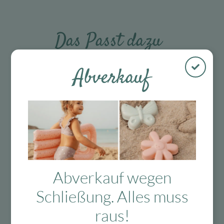
Das Passt dazu
Abverkauf
Das könnte Dir auch
gefallen
-60 %
-60 %
Abverkauf wegen
Schließung. Alles muss
raus!