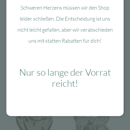
Schweren Herzens müssen wir den Shop
Zur Wunschliste
Zur Wun
leider schließen. Die Entscheidung ist uns
Jollein
Jollein
Jollein Lätzchen
Jollein Mulltücher
nicht leicht gefallen, aber wir verabschieden
wasserdicht Teddy
2er Set GOTS
uns mit statten Rabatten für dich!
2er Set
gepunktet & Hasen,
70×70 cm
1-3
Lieferzeit:
Werktage
1-3
Lieferzeit:
Werktage
16,95
€
Ursprünglicher
Aktueller
6,78
€
Nur so lange der Vorrat
12,95
€
Ursprünglicher
Aktueller
Preis
Preis
5,18
€
Preis
Preis
war:
ist:
reicht!
In den Warenkorb
In den Warenkorb
war:
ist:
16,95 €
6,78 €.
12,95 €
5,18 €.
-60 %
-60 %