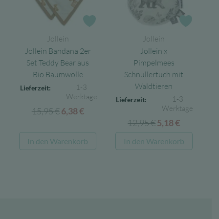
Zur Wunschliste
Zur Wun
Jollein
Jollein
Jollein Bandana 2er
Jollein x
Set Teddy Bear aus
Pimpelmees
Bio Baumwolle
Schnullertuch mit
Waldtieren
1-3
Lieferzeit:
Werktage
1-3
Lieferzeit:
Werktage
15,95
€
Ursprünglicher
Aktueller
6,38
€
12,95
€
Ursprünglicher
Aktueller
Preis
Preis
5,18
€
Preis
Preis
war:
ist:
In den Warenkorb
In den Warenkorb
war:
ist:
15,95 €
6,38 €.
12,95 €
5,18 €.