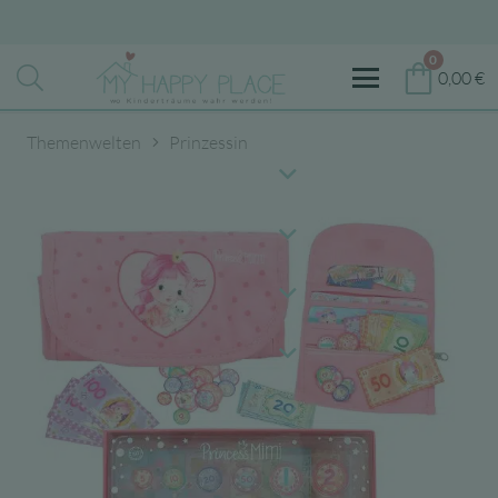
0
0,00
€
Themenwelten
Prinzessin