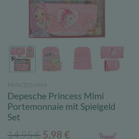
PRINCESS MIMI
Depesche Princess Mimi
Portemonnaie mit Spielgeld
Set
Ursprünglicher
Aktueller
14,95
€
5,98
€