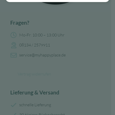
Fragen?
Mo-Fr: 10:00 – 13:00 Uhr
08134 / 2579911
service@myhappyplace.de
Vertrag widerrufen
Lieferung & Versand
schnelle Lieferung
30-tägiges Rückgaberecht