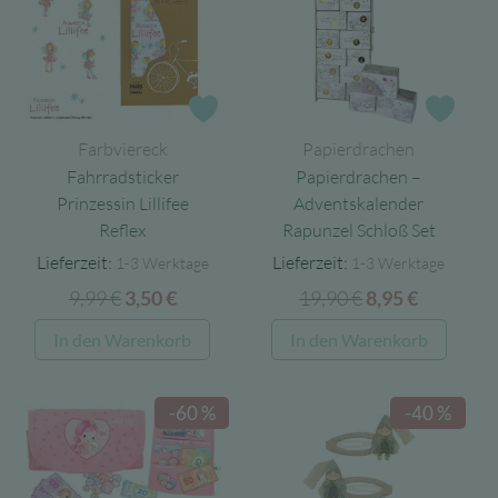
Die
Optionen
können
auf
Zur Wunschliste
Zur 
der
Farbviereck
Papierdrachen
Produktseite
Fahrradsticker
Papierdrachen –
gewählt
Prinzessin Lillifee
Adventskalender
werden
Reflex
Rapunzel Schloß Set
Lieferzeit:
Lieferzeit:
1-3 Werktage
1-3 Werktage
9,99
€
Ursprünglicher
Aktueller
19,90
€
Ursprüngliche
Aktuelle
3,50
€
8,95
€
Preis
Preis
Preis
Preis
In den Warenkorb
In den Warenkorb
war:
ist:
war:
ist:
9,99 €
3,50 €.
19,90 €
8,95 €.
-60 %
-40 %