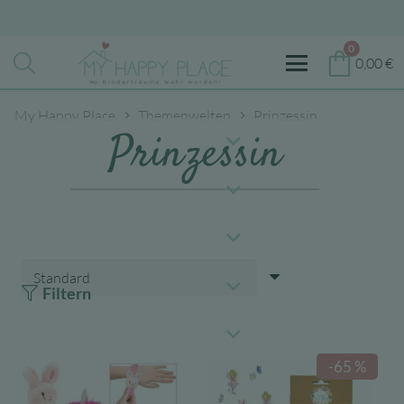
0
0,00
€
My Happy Place
Themenwelten
Prinzessin
Prinzessin
Filtern
-65 %