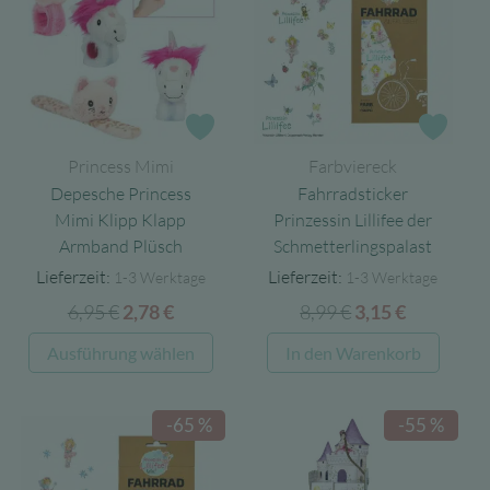
Zur Wunschliste
Zur 
Princess Mimi
Farbviereck
Depesche Princess
Fahrradsticker
Mimi Klipp Klapp
Prinzessin Lillifee der
Armband Plüsch
Schmetterlingspalast
Lieferzeit:
Lieferzeit:
1-3 Werktage
1-3 Werktage
6,95
€
Ursprünglicher
Aktueller
8,99
€
Ursprünglicher
Aktueller
2,78
€
3,15
€
Preis
Preis
Preis
Preis
Dieses
Ausführung wählen
In den Warenkorb
war:
ist:
war:
ist:
Produkt
6,95 €
2,78 €.
8,99 €
3,15 €.
weist
-65 %
-55 %
mehrere
Varianten
auf.