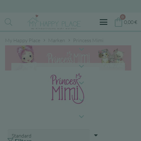
0
0,00
€
My Happy Place
Marken
Princess Mimi