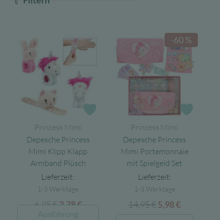
Filtern
-60 %
Zur Wunschliste
Zur Wun
Princess Mimi
Princess Mimi
Depesche Princess
Depesche Princess
Mimi Klipp Klapp
Mimi Portemonnaie
Armband Plüsch
mit Spielgeld Set
Lieferzeit:
Lieferzeit:
1-3 Werktage
1-3 Werktage
6,95
€
Ursprünglicher
Aktueller
14,95
€
Ursprünglicher
Aktueller
2,78
€
5,98
€
Dieses
Ausführung
Preis
Preis
Preis
Preis