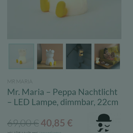
MR MARIA
Mr. Maria – Peppa Nachtlicht
– LED Lampe, dimmbar, 22cm
Ursprünglicher
Aktueller
69,00
€
40,85
€
inkl. 19 % MwSt.
zzgl.
Versandkosten