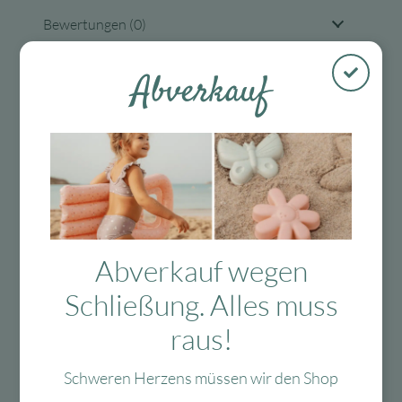
Bewertungen (0)
Tags
Abverkauf
Kostenloser
Mit viel Liebe
30 Tage Rückgaberecht
Versand in D
ausgewählte &
ab 99 €
verpackte
Abverkauf wegen
Produkte
Schließung. Alles muss
raus!
Das Passt dazu
Schweren Herzens müssen wir den Shop