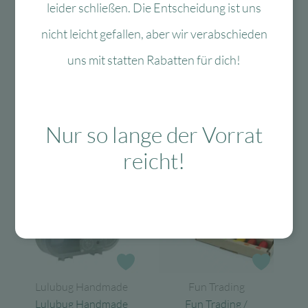
leider schließen. Die Entscheidung ist uns
nicht leicht gefallen, aber wir verabschieden
Das könnte Dir auch
uns mit statten Rabatten für dich!
gefallen
Nur so lange der Vorrat
reicht!
-40 %
-60 %
Zur Wunschliste
Zur Wun
Lulubug Handmade
Fun Trading
Lulubug Handmade
Fun Trading /