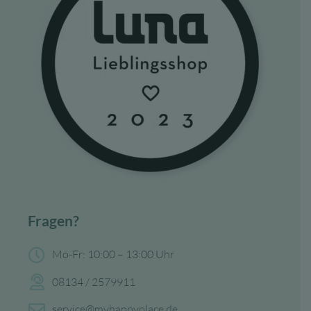
Fragen?
Mo-Fr: 10:00 – 13:00 Uhr
08134 / 2579911
service@myhappyplace.de