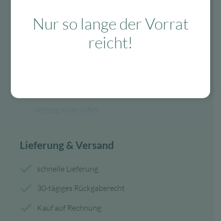
Fragen?
Nur so lange der Vorrat
Mo-Fr: 10:00 – 13:00 Uhr
reicht!
08134 / 2579911
service@myhappyplace.de
Vertrag widerrufen
Lieferung & Versand
schnelle Lieferung
30-tägiges Rückgaberecht
Kauf auf Rechnung