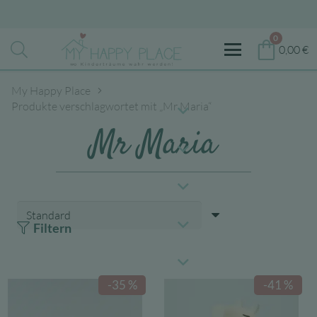
0
0,00
€
My Happy Place
Produkte verschlagwortet mit „Mr Maria“
Mr Maria
Filtern
-35 %
-41 %