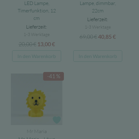
LED Lampe,
Lampe, dimmbar,
Timerfunktion, 12
22cm
cm
Lieferzeit:
Lieferzeit:
1-3 Werktage
1-3 Werktage
69,00
€
Ursprünglicher
Aktuelle
40,85
€
20,00
€
Ursprünglicher
Aktueller
13,00
€
Preis
Preis
Preis
Preis
war:
ist:
In den Warenkorb
In den Warenkorb
war:
ist:
69,00 €
40,85 €.
20,00 €
13,00 €.
-41 %
Zur Wunschliste
Mr Maria