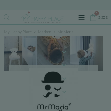
0
0,00
€
My Happy Place
Marken
Mr Maria