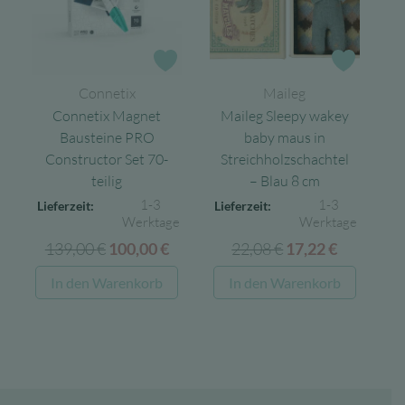
Zur Wunschliste
Zur Wun
Connetix
Maileg
Connetix Magnet
Maileg Sleepy wakey
Bausteine PRO
baby maus in
Constructor Set 70-
Streichholzschachtel
teilig
– Blau 8 cm
1-3
1-3
Lieferzeit:
Lieferzeit:
Werktage
Werktage
139,00
€
Ursprünglicher
Aktueller
22,08
€
Ursprünglicher
Aktuelle
100,00
€
17,22
€
Preis
Preis
Preis
Preis
In den Warenkorb
In den Warenkorb
war:
ist:
war:
ist:
139,00 €
100,00 €.
22,08 €
17,22 €.