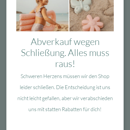
Das Passt dazu
Abverkauf wegen
Schließung. Alles muss
Das könnte Dir auch
raus!
gefallen
Schweren Herzens müssen wir den Shop
leider schließen. Die Entscheidung ist uns
nicht leicht gefallen, aber wir verabschieden
-40 %
-60 %
uns mit statten Rabatten für dich!