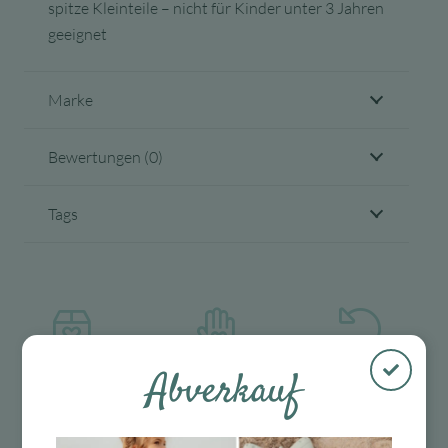
spitze Kleinteile – nicht für Kinder unter 3 Jahren
geeignet
Marke
Bewertungen (0)
Tags
Abverkauf
Kostenloser
Mit viel Liebe
30 Tage Rückgaberecht
Versand in D
ausgewählte &
ab 99 €
verpackte
Produkte