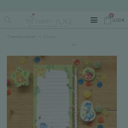
0
0,00
€
Themenwelten
Dinos