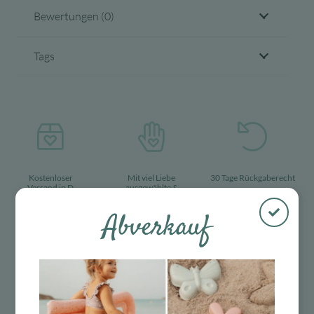
Bewertungen (0)
Tags
Kostenloser
Mit viel Liebe
30 Tage Rückgaberecht
Versand in D
ausgewählte &
ab 99 €
verpackte
Produkte
Abverkauf
Das Passt dazu