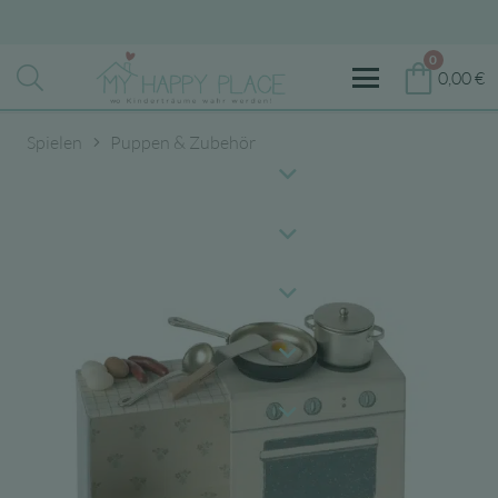
0
0,00
€
Spielen
Puppen & Zubehör