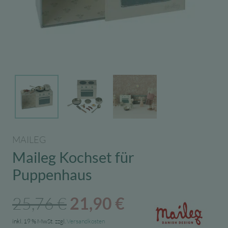
MAILEG
Maileg Kochset für
Puppenhaus
Ursprünglicher
Aktueller
25,76
€
21,90
€
Preis
Preis
inkl. 19 % MwSt.
zzgl.
Versandkosten