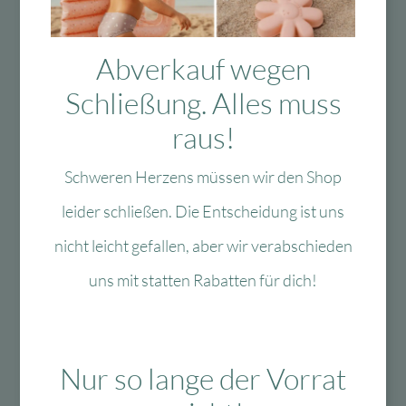
Abverkauf wegen
Das könnte Dir auch
Schließung. Alles muss
gefallen
raus!
Schweren Herzens müssen wir den Shop
leider schließen. Die Entscheidung ist uns
-40 %
-60 %
nicht leicht gefallen, aber wir verabschieden
uns mit statten Rabatten für dich!
Zur Wunschliste
Zur Wun
Nur so lange der Vorrat
Lulubug Handmade
Fun Trading
Lulubug Handmade
Fun Trading /