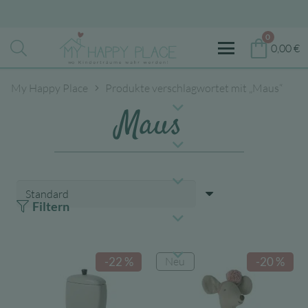
0
0,00
€
My Happy Place
Produkte verschlagwortet mit „Maus“
Maus
Filtern
Neu
-22 %
-20 %