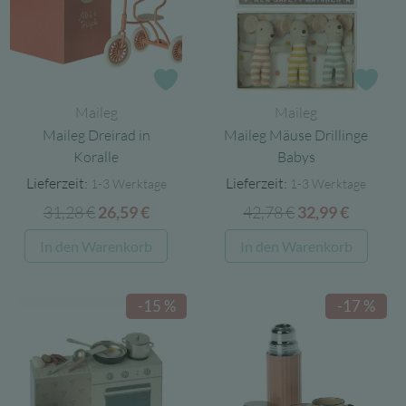
Zur Wunschliste
Zur
Maileg
Maileg
Maileg Dreirad in
Maileg Mäuse Drillinge
Koralle
Babys
Lieferzeit:
Lieferzeit:
1-3 Werktage
1-3 Werktage
31,28
€
Ursprünglicher
Aktueller
42,78
€
Ursprünglicher
Aktuell
26,59
€
32,99
€
Preis
Preis
Preis
Preis
In den Warenkorb
In den Warenkorb
war:
ist:
war:
ist:
31,28 €
26,59 €.
42,78 €
32,99 €.
-15 %
-17 %