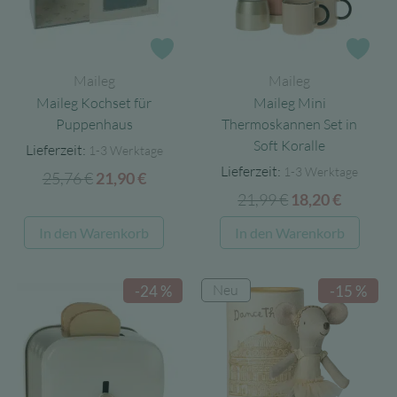
Zur Wunschliste
Zur
Maileg
Maileg
Maileg Kochset für
Maileg Mini
Puppenhaus
Thermoskannen Set in
Soft Koralle
Lieferzeit:
1-3 Werktage
Lieferzeit:
1-3 Werktage
25,76
€
Ursprünglicher
Aktueller
21,90
€
21,99
€
Ursprünglicher
Aktuell
Preis
Preis
18,20
€
Preis
Preis
war:
ist:
In den Warenkorb
In den Warenkorb
war:
ist:
25,76 €
21,90 €.
21,99 €
18,20 €.
Neu
-24 %
-15 %