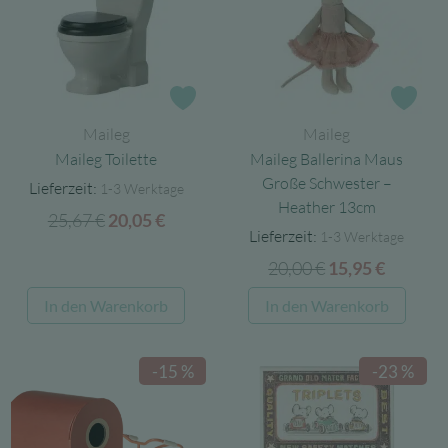
Zur Wunschliste
Zur
Maileg
Maileg
Maileg Toilette
Maileg Ballerina Maus
Große Schwester –
Lieferzeit:
1-3 Werktage
Heather 13cm
25,67
€
Ursprünglicher
Aktueller
20,05
€
Lieferzeit:
1-3 Werktage
Preis
Preis
20,00
€
Ursprünglicher
Aktuell
15,95
€
war:
ist:
Preis
Preis
25,67 €
20,05 €.
In den Warenkorb
In den Warenkorb
war:
ist:
20,00 €
15,95 €.
-15 %
-23 %