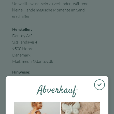
Umweltbewusstsein zu verbinden, während
kleine Hände magische Momente im Sand
erschaffen.
Hersteller:
Dantoy A/S
Sjællandsvej 4
9500 Hobro
Dänemark
Mail:
media@dantoy.dk
Hinweise:
Entfernen Sie die gesamte Verpackung, bevor Sie
das Produkt dem Kind geben
Abverkauf
Einhaltung der EU-Chemikalienverordnung
REACH Nr. 1907/2006
Das Spielzeug kann gewaschen werden