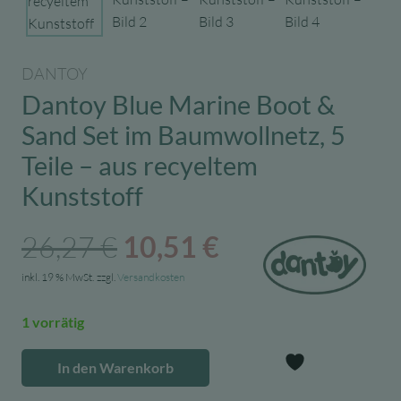
DANTOY
Dantoy Blue Marine Boot &
Sand Set im Baumwollnetz, 5
Teile – aus recyeltem
Kunststoff
Ursprünglicher
Aktueller
26,27
€
10,51
€
Preis
Preis
inkl. 19 % MwSt.
zzgl.
Versandkosten
war:
ist:
1 vorrätig
26,27 €
10,51 €.
In den Warenkorb
Dantoy
Zur Wunschl
Blue