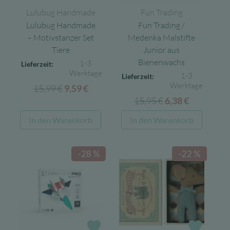
Lulubug Handmade
Fun Trading
Lulubug Handmade
Fun Trading /
– Motivstanzer Set
Medenka Malstifte
Tiere
Junior aus
Bienenwachs
1-3
Lieferzeit:
Werktage
1-3
Lieferzeit:
Werktage
15,99
€
Ursprünglicher
Aktueller
9,59
€
15,95
€
Ursprünglicher
Aktueller
Preis
Preis
6,38
€
Preis
Preis
war:
ist:
In den Warenkorb
In den Warenkorb
war:
ist:
15,99 €
9,59 €.
15,95 €
6,38 €.
-28 %
-22 %
Zur Wunschliste
Zur Wun