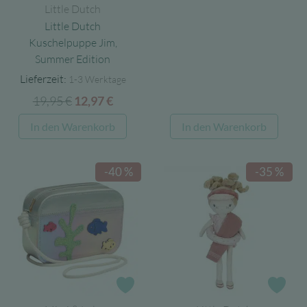
28,39 €
11,36 €.
Little Dutch
Little Dutch
Kuschelpuppe Jim,
Summer Edition
Lieferzeit:
1-3 Werktage
19,95
€
Ursprünglicher
Aktueller
12,97
€
Preis
Preis
In den Warenkorb
In den Warenkorb
war:
ist:
19,95 €
12,97 €.
-40 %
-35 %
Zur Wunschliste
Zur