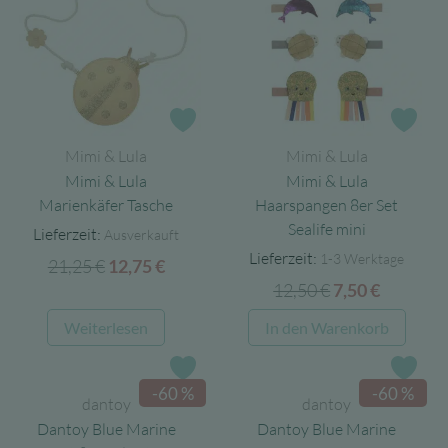
Zur Wunschliste
Zur
Mimi & Lula
Mimi & Lula
Mimi & Lula
Mimi & Lula
Marienkäfer Tasche
Haarspangen 8er Set
Sealife mini
Lieferzeit:
Ausverkauft
Lieferzeit:
1-3 Werktage
21,25
€
Ursprünglicher
Aktueller
12,75
€
12,50
€
Ursprüngliche
Aktuelle
Preis
Preis
7,50
€
Preis
Preis
war:
ist:
Weiterlesen
In den Warenkorb
war:
ist:
21,25 €
12,75 €.
12,50 €
7,50 €.
Zur Wunschliste
Zur
-60 %
-60 %
dantoy
dantoy
Dantoy Blue Marine
Dantoy Blue Marine