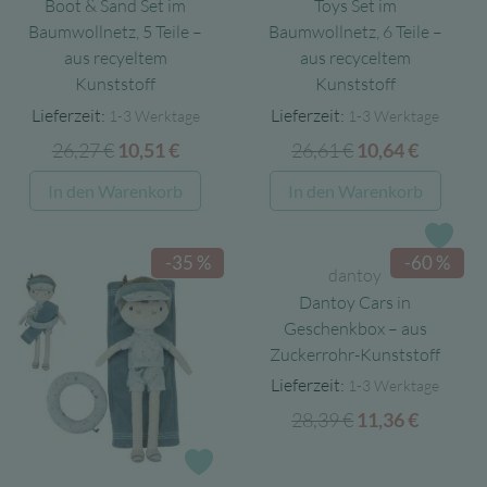
Boot & Sand Set im
Toys Set im
Baumwollnetz, 5 Teile –
Baumwollnetz, 6 Teile –
aus recyeltem
aus recyceltem
Kunststoff
Kunststoff
Lieferzeit:
Lieferzeit:
1-3 Werktage
1-3 Werktage
26,27
€
Ursprünglicher
Aktueller
26,61
€
Ursprünglicher
Aktuell
10,51
€
10,64
€
Preis
Preis
Preis
Preis
In den Warenkorb
In den Warenkorb
war:
ist:
war:
ist:
26,27 €
10,51 €.
26,61 €
10,64 €.
Zur
-35 %
-60 %
dantoy
Dantoy Cars in
Geschenkbox – aus
Zuckerrohr-Kunststoff
Lieferzeit:
1-3 Werktage
28,39
€
Ursprünglicher
Aktuell
11,36
€
Preis
Preis
Zur Wunschliste
war:
ist: