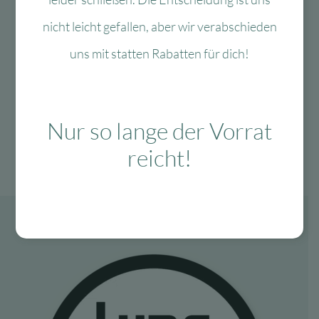
Maileg Strandmäuse,
nicht leicht gefallen, aber wir verabschieden
Surfer großer Bruder
16cm
uns mit statten Rabatten für dich!
Lieferzeit:
1-3 Werktage
39,10
€
Ursprünglicher
Aktueller
29,71
€
Preis
Preis
In den Warenkorb
Nur so lange der Vorrat
war:
ist:
39,10 €
29,71 €.
reicht!