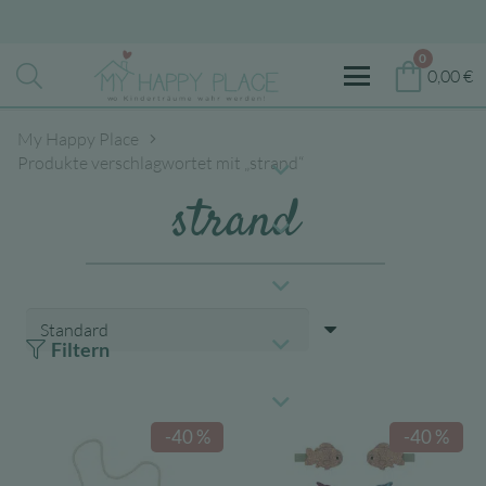
0
0,00
€
My Happy Place
Produkte verschlagwortet mit „strand“
strand
Filtern
-40 %
-40 %