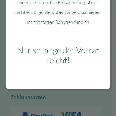
leider schließen. Die Entscheidung ist uns
nicht leicht gefallen, aber wir verabschieden
Vertrag widerrufen
uns mit statten Rabatten für dich!
Lieferung & Versand
Nur so lange der Vorrat
schnelle Lieferung
reicht!
30-tägiges Rückgaberecht
Kauf auf Rechnung
Gratis Versand ab 99 Euro in D
Zahlungsarten