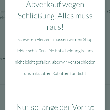
Abverkauf wegen
bedeckt und hat eingravierte Elemente, die Sie zum Abbilden von
Schließung. Alles muss
ite dagegen ist sie weiß.
raus!
Schweren Herzens müssen wir den Shop
leider schließen. Die Entscheidung ist uns
n Herstellern.
nicht leicht gefallen, aber wir verabschieden
uns mit statten Rabatten für dich!
Nur so lange der Vorrat