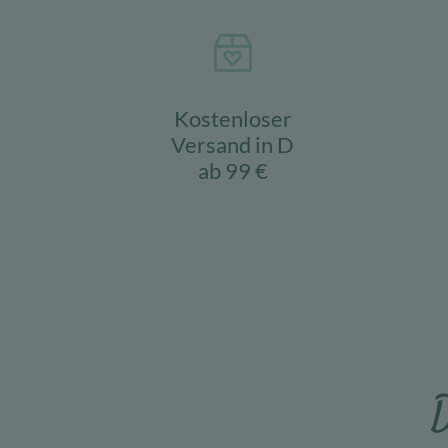
Kostenloser
Versand in D
ab 99 €
D