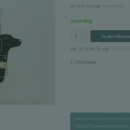
Preis
inkl. 19 % MwSt.
zzgl.
Versandkosten
war:
3 vorrätig
18,00
Milin
In den Ware
Der
Hund
inkl. 19 % MwSt.
zzgl.
Versandk
I
–
1-3 Werktage
Holz-
Kreidetafel
Menge
Melde Dich jetzt bei unserem N
10% auf Deine erste Bestellung