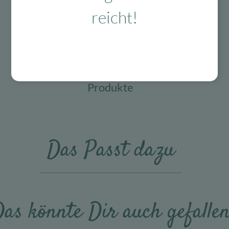
reicht!
Mit viel Liebe
ausgewählte & verpackte
Produkte
Das Passt dazu
as könnte Dir auch gefalle