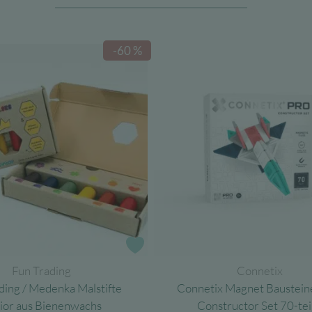
-60 %
e
Zur Wunschliste
Fun Trading
Connetix
ding / Medenka Malstifte
Connetix Magnet Baustei
ior aus Bienenwachs
Constructor Set 70-tei