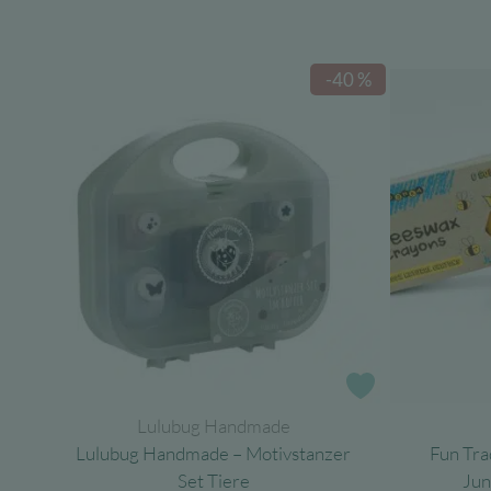
-40 %
Zur Wunschlist
Lulubug Handmade
Lulubug Handmade – Motivstanzer
Fun Tra
Set Tiere
Jun