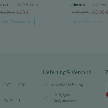
1-3 Werktage
1-3 Werk
erzeit:
Lieferzeit:
15,95
€
Ursprünglicher
Aktueller
139,00
€
Ursprüng
6,38
€
100,00
Preis
Preis
Preis
In den Warenkorb
In den Warenkorb
war:
ist:
war:
15,95 €
6,38 €.
139,00 
Lieferung & Versand
Z
: 10:00 – 13:00
schnelle Lieferung
30-tägiges
 / 2579911
Rückgaberecht