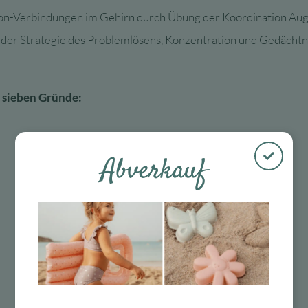
ron-Verbindungen im Gehirn durch Übung der Koordination 
 der Strategie des Problemlösens, Konzentration und Gedächtni
 sieben Gründe:
Abverkauf