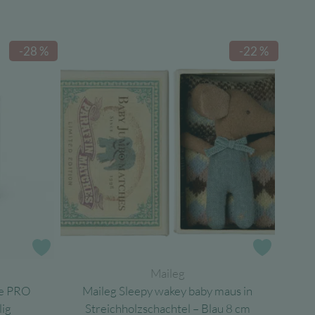
-28 %
-22 %
Zur Wunschliste
Zur Wun
Maileg
ne PRO
Maileg Sleepy wakey baby maus in
lig
Streichholzschachtel – Blau 8 cm