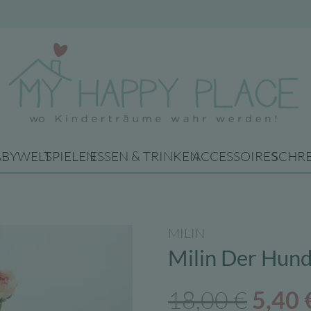
ABYWELT
SPIELEN
ESSEN & TRINKEN
ACCESSOIRES
SCHR
MILIN
Milin Der Hund 
Urspr
18,00
€
5,40