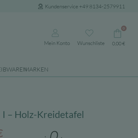
Kundenservice +49 8134-2579911
0
Mein Konto
Wunschliste
0,00
€
EIBWAREN
MARKEN
I – Holz-Kreidetafel
ünglicher
Aktueller
€