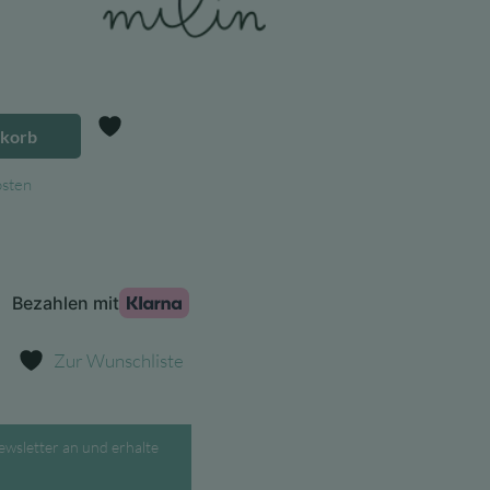
Preis
ist:
 €
5,40 €.
nkorb
Zur Wunschliste
osten
Zur Wunschliste
ewsletter an und erhalte
.