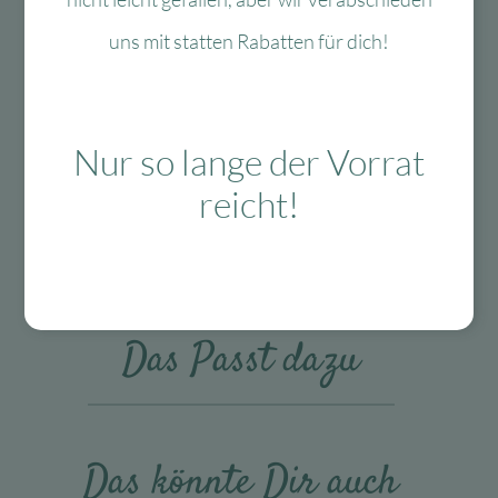
uns mit statten Rabatten für dich!
Nur so lange der Vorrat
Kostenloser
Mit viel Liebe
30 Tage Rückgaberecht
Versand in D
ausgewählte &
reicht!
ab 99 €
verpackte
Produkte
Das Passt dazu
Das könnte Dir auch