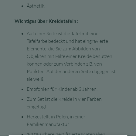
Ästhetik.
Wichtiges über Kreidetafeln :
Auf einer Seite ist die Tafel mit einer
Tafelfarbe bedeckt und hat eingravierte
Elemente, die Sie zum Abbilden von
Objekten mit Hilfe einer Kreide benutzen
können oder zum Verbinden z.B. von
Punkten. Auf der anderen Seite dagegen ist
sie weiß.
Empfohlen für Kinder ab 3 Jahren.
Zum Set ist die Kreide in vier Farben
eingefügt.
Hergestellt in Polen, in einer
Familienmanufaktur.
100% sichere, zertifizierte Materialien.