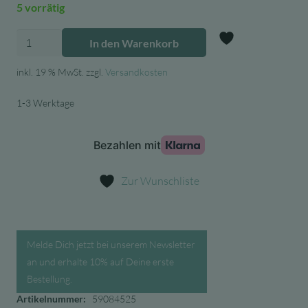
5 vorrätig
Milin
In den Warenkorb
Die
Zur Wunschl
Lama
inkl. 19 % MwSt.
zzgl.
Versandkosten
–
1-3 Werktage
Holz-
Kreidetafel
Menge
Zur Wunschliste
Melde Dich jetzt bei unserem Newsletter
an und erhalte 10% auf Deine erste
Bestellung.
Artikelnummer:
59084525