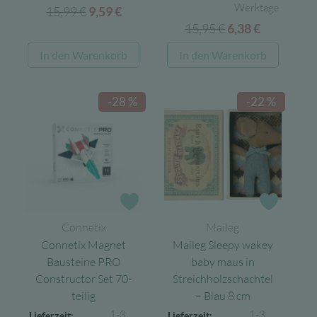
Werktage
15,99
€
Ursprünglicher
Aktueller
9,59
€
15,95
€
Ursprünglicher
Aktueller
Preis
Preis
6,38
€
Preis
Preis
war:
ist:
In den Warenkorb
In den Warenkorb
war:
ist:
15,99 €
9,59 €.
15,95 €
6,38 €.
-28 %
-22 %
Zur Wunschliste
Zur Wun
Connetix
Maileg
Connetix Magnet
Maileg Sleepy wakey
Bausteine PRO
baby maus in
Constructor Set 70-
Streichholzschachtel
teilig
– Blau 8 cm
1-3
1-3
Lieferzeit:
Lieferzeit: