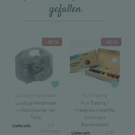
gefallen
-40 %
-60 %
Zur Wunschliste
Zur Wun
Lulubug Handmade
Fun Trading
Lulubug Handmade
Fun Trading /
– Motivstanzer Set
Medenka Malstifte
Tiere
Junior aus
Bienenwachs
1-3
Lieferzeit:
Werktage
1-3
Lieferzeit: