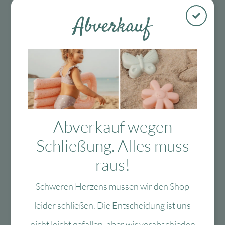
Biologisch abbaubare Rohstoffe, von öko-
Abverkauf
bewussten Herstellern.
Handveredelt.
Abmessungen
21 x 13,5x 0,7 cm
Hersteller:
Fabrykat, ul. Bielatowicza 3 33-100 Tarnów,
Polen
Abverkauf wegen
shop@milin.pl
Schließung. Alles muss
Marke
raus!
Schweren Herzens müssen wir den Shop
Bewertungen (0)
leider schließen. Die Entscheidung ist uns
Tags
nicht leicht gefallen, aber wir verabschieden