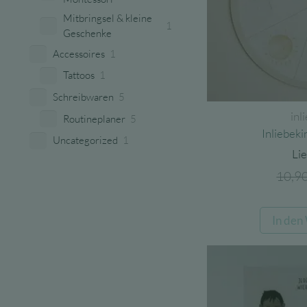
Mitbringsel & kleine
1
Geschenke
Accessoires
1
Tattoos
1
Schreibwaren
5
inl
Routineplaner
5
Inliebek
Uncategorized
1
Lie
10,9
In den