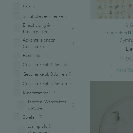
Sale
9
Schultüte Geschenke
1
inl
Einschulung &
6
Kindergarten
Inliebekind R
Symbo
Adventskalender
1
Geschenke
Lie
Bestseller
2
29,9
Geschenke ab 1 Jahr
3
Ausfüh
Geschenke ab 3 Jahren
7
Geschenke ab 5 Jahren
7
Kinderzimmer
3
Tapeten, Wandtattos
3
& Poster
Spielen
7
Lernspiele &
6
Montessori