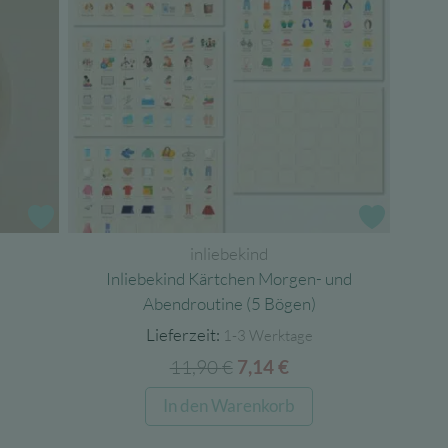
Zur Wunschliste
Zur Wun
inliebekind
Inliebekind Kärtchen Morgen- und
Abendroutine (5 Bögen)
Lieferzeit:
1-3 Werktage
cher
eller
11,90
€
Ursprünglicher
Aktueller
7,14
€
Preis
Preis
In den Warenkorb
€.
war:
ist:
11,90 €
7,14 €.