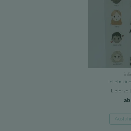
inl
Inliebekin
Lieferzeit
a
Ausfüh