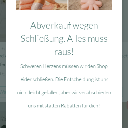
auf
a
der
d
Produktseite
P
Abverkauf wegen
gewählt
g
werden
w
Schließung. Alles muss
Zur Wunschliste
iebekind
inliebekind
raus!
ind Wetteruhr
Inliebekind Erweiterungsset
Blankokärtchen
ferzeit:
Schweren Herzens müssen wir den Shop
Lieferzeit:
1-3 Werktage
0
€
Ursprünglicher
Aktueller
6,54
€
leider schließen. Die Entscheidung ist uns
Preis
Preis
8,90
€
Ursprüngli
Aktue
5,34
€
war:
ist:
Preis
Preis
 Warenkorb
In den Warenkorb
nicht leicht gefallen, aber wir verabschieden
10,90 €
6,54 €.
war:
ist:
8,90 €
5,34 €
uns mit statten Rabatten für dich!