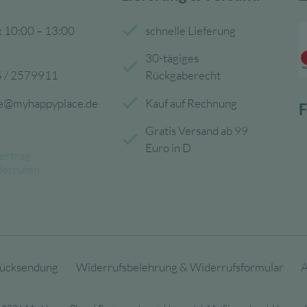
: 10:00 – 13:00
schnelle Lieferung
30-tägiges
 / 2579911
Rückgaberecht
ce@myhappyplace.de
Kauf auf Rechnung
F
Gratis Versand ab 99
Euro in D
ertrag
derrufen
ücksendung
Widerrufsbelehrung & Widerrufsformular