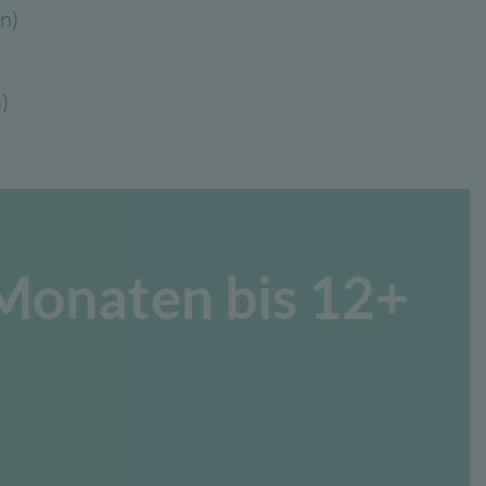
n)
)
 Monaten bis 12+