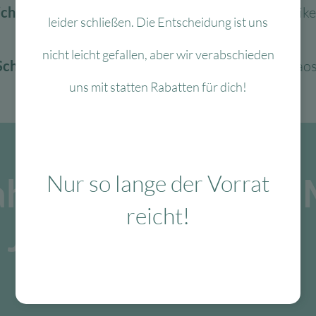
icher ist
für dein Kind (keine Schadstoffe, keine Risike
leider schließen. Die Entscheidung ist uns
nicht leicht gefallen, aber wir verabschieden
Schön aussieht
in eurem Zuhause (kein buntes Chaos
uns mit statten Rabatten für dich!
Nur so lange der Vorrat
ahrzeuge die von 6
reicht!
Jahren begeistert