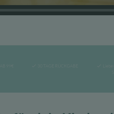
AB 99€
30 TAGE RÜCKGABE
Liebe
S