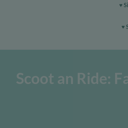
♥ S
♥ 
Scoot an Ride: F