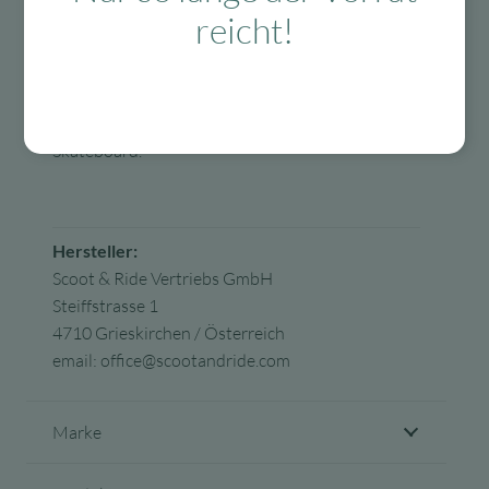
wurde. Diese Zertifizierung garantiert höchste
reicht!
Sicherheitsstandards in Bezug auf
Stoßdämpfung, Tragekomfort und Haltbarkeit.
Mit diesem Helm ist Ihr Kind bestens geschützt –
egal, ob auf dem Fahrrad, Scooter oder
Skateboard.
Hersteller:
Scoot & Ride Vertriebs GmbH
Steiffstrasse 1
4710 Grieskirchen / Österreich
email: office@scootandride.com
Marke