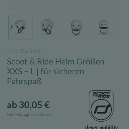
SCOOT & RIDE
Scoot & Ride Helm Größen
XXS – L | für sicheren
Fahrspaß
ab
30,05
€
inkl. MwSt.
zzgl.
Versandkosten