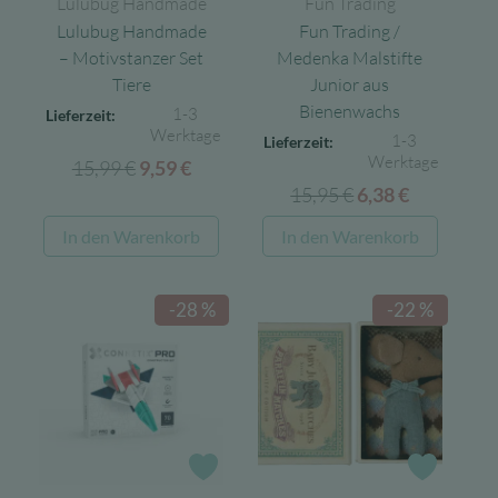
Lulubug Handmade
Fun Trading
Lulubug Handmade
Fun Trading /
– Motivstanzer Set
Medenka Malstifte
Tiere
Junior aus
Bienenwachs
1-3
Lieferzeit:
Werktage
1-3
Lieferzeit:
Werktage
15,99
€
Ursprünglicher
Aktueller
9,59
€
15,95
€
Ursprünglicher
Aktueller
Preis
Preis
6,38
€
Preis
Preis
war:
ist:
In den Warenkorb
In den Warenkorb
war:
ist:
15,99 €
9,59 €.
15,95 €
6,38 €.
-28 %
-22 %
Zur Wunschliste
Zur Wun