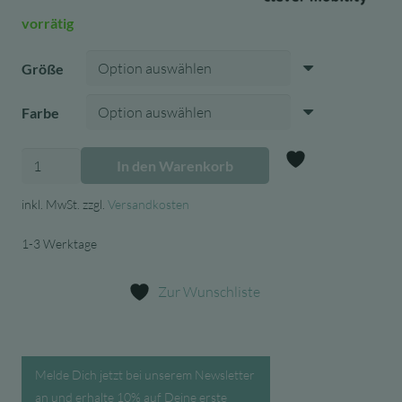
vorrätig
Größe
Farbe
Scoot
In den Warenkorb
&
Zur Wunschl
Ride
inkl. MwSt.
zzgl.
Versandkosten
Helm
1-3 Werktage
Größen
XXS
Zur Wunschliste
-
L
|
für
Melde Dich jetzt bei unserem Newsletter
sicheren
an und erhalte 10% auf Deine erste