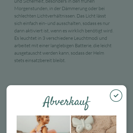
und Sicherheit, besonders in den frühen
Morgenstunden, in der Dämmerung oder bei
schlechten Lichtverhältnissen. Das Licht lässt
sich einfach ein- und ausschalten, sodass es nur
dann aktiviert ist, wenn es wirklich benötigt wird.
Es leuchtet in 3 verschiedene Leuchtmodi und
arbeitet mit einer langlebigen Batterie, die leicht
ausgetauscht werden kann, sodass der Helm
stets einsatzbereit bleibt.
Abverkauf