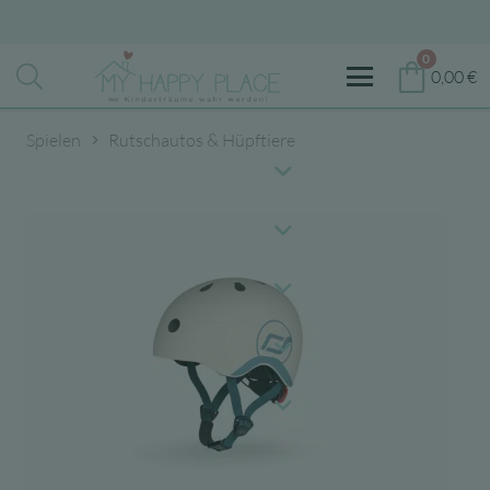
0
0,00
€
Spielen
Rutschautos & Hüpftiere