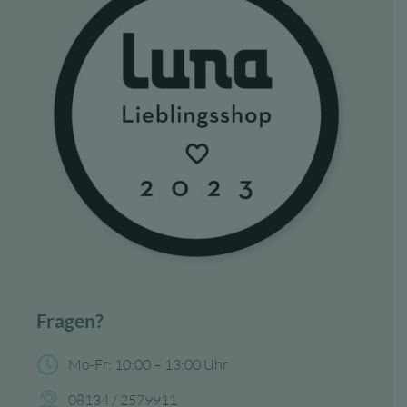
Fragen?
Mo-Fr: 10:00 – 13:00 Uhr
08134 / 2579911