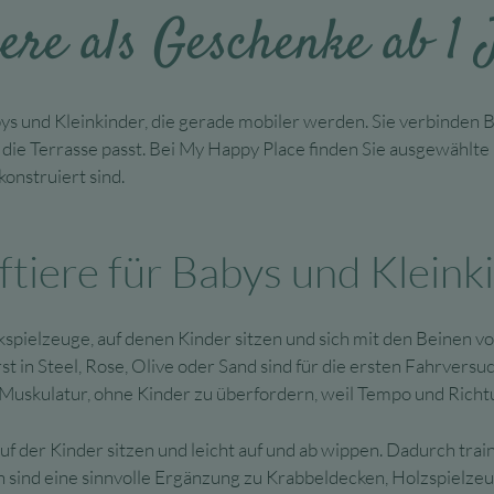
ere als Geschenke ab 1 
Varianten
auf.
Die
Optionen
ys und Kleinkinder, die gerade mobiler werden. Sie verbinden 
können
e Terrasse passt. Bei My Happy Place finden Sie ausgewählte Mo
auf
konstruiert sind.
der
Produktseite
gewählt
iere für Babys und Kleink
werden
spielzeuge, auf denen Kinder sitzen und sich mit den Beinen 
 in Steel, Rose, Olive oder Sand sind für die ersten Fahrvers
d Muskulatur, ohne Kinder zu überfordern, weil Tempo und Rich
uf der Kinder sitzen und leicht auf und ab wippen. Dadurch train
 sind eine sinnvolle Ergänzung zu Krabbeldecken, Holzspielze