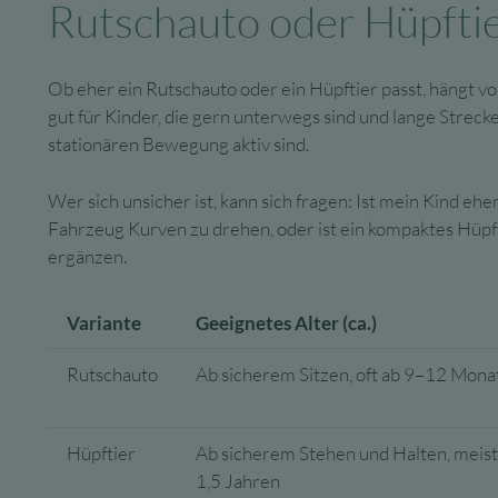
Rutschauto oder Hüpfti
Ob eher ein Rutschauto oder ein Hüpftier passt, hängt v
gut für Kinder, die gern unterwegs sind und lange Strec
stationären Bewegung aktiv sind.
Wer sich unsicher ist, kann sich fragen: Ist mein Kind e
Fahrzeug Kurven zu drehen, oder ist ein kompaktes Hüpfti
ergänzen.
Variante
Geeignetes Alter (ca.)
Rutschauto
Ab sicherem Sitzen, oft ab 9–12 Mona
Hüpftier
Ab sicherem Stehen und Halten, meist
1,5 Jahren