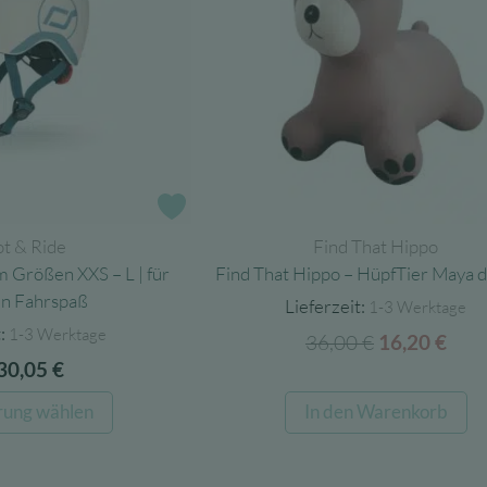
Zur Wunschliste
t & Ride
Find That Hippo
 Größen XXS – L | für
Find That Hippo – HüpfTier Maya 
en Fahrspaß
Lieferzeit:
1-3 Werktage
:
1-3 Werktage
36,00
€
Ursprüngli
Aktu
16,20
€
Preis
Prei
30,05
€
war:
ist:
Dieses
rung wählen
In den Warenkorb
36,00 €
16,2
Produkt
weist
mehrere