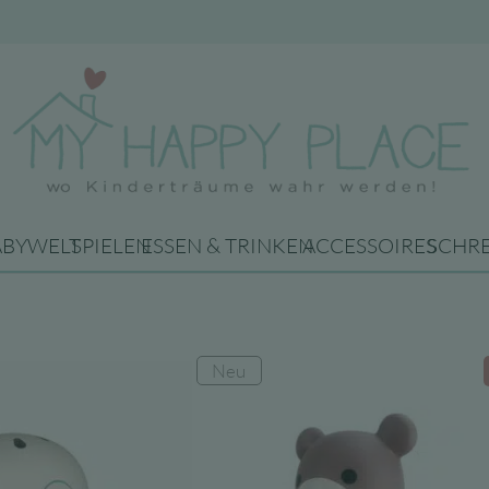
Rutschautos & Hüpftier
ABYWELT
SPIELEN
ESSEN & TRINKEN
ACCESSOIRES
SCHR
Neu