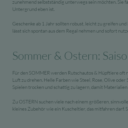
zunehmend selbstständig unterwegs sein möchten. Sie f
Untergrund eben ist.
Geschenke ab 1 Jahr sollten robust, leicht zu greifen und
lässt sich spontan aus dem Regal nehmen und sofort nutze
Sommer & Ostern: Saiso
Für den SOMMER werden Rutschautos & Hüpftiere oft nac
Luft zu drehen. Helle Farben wie Steel, Rose, Olive ode
Spielen trocken und schattig zu lagern, damit Materialie
Zu OSTERN suchen viele nach einem größeren, sinnvollen
kleines Zubehör wie ein Kuscheltier, das mitfahren darf. 