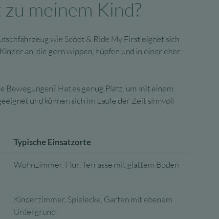
t zu meinem Kind?
tschfahrzeug wie Scoot & Ride My First eignet sich
inder an, die gern wippen, hüpfen und in einer eher
ische Bewegungen? Hat es genug Platz, um mit einem
eeignet und können sich im Laufe der Zeit sinnvoll
Typische Einsatzorte
Wohnzimmer, Flur, Terrasse mit glattem Boden
Kinderzimmer, Spielecke, Garten mit ebenem
Untergrund