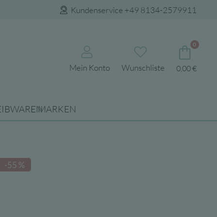
Kundenservice +49 8134-2579911
0
Mein Konto
Wunschliste
0,00
€
e
EIBWAREN
MARKEN
-55 %