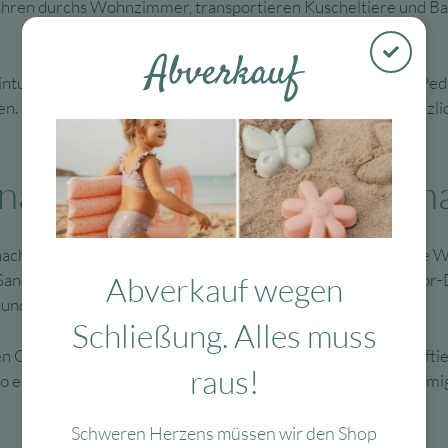
ahren durchs Wohnzimmer, transportieren Kuscheltiere und Ba
Abverkauf
 intuitiv zu bedienen sein. Ein Rutschauto ohne komplizierte Peda
n. Hüpftiere mit griffigen Ohren oder Hörnern bieten zusätzlic
nale Ideen rund um Rutsch
h draußen verlegt. Glatte Terrassenböden oder befestigte Weg
r Sand passen optisch zu leichten Sommertextilien und Outdoor
Abverkauf wegen
n und Farben lange schön bleiben.
Schließung. Alles muss
 Geschenk anstelle von viel Süßem. Ein Rutscher oder Hüpftier
raus!
So entsteht ein Geschenk-Set, das optisch und funktional stimmig
Schweren Herzens müssen wir den Shop