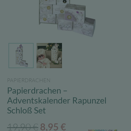
PAPIERDRACHEN
Papierdrachen –
Adventskalender Rapunzel
Schloß Set
Ursprünglicher
Aktueller
19,90
€
8,95
€