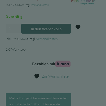
Preis
Preis
inkl. 19 % MwSt.
zzgl.
Versandkosten
war:
ist:
3 vorrätig
19,90 €
8,95 €.
Papierdrachen
In den Warenkorb
-
Zur Wunschl
Adventskalender
inkl. 19 % MwSt.
zzgl.
Versandkosten
Rapunzel
1-3 Werktage
Schloß
Set
Menge
Zur Wunschliste
Melde Dich jetzt bei unserem Newsletter
an und erhalte 10% auf Deine erste