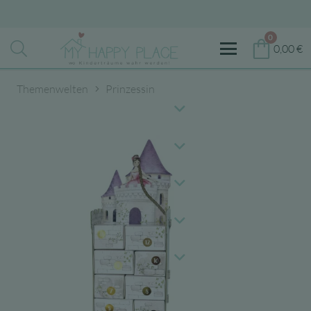
0
0,00
€
Themenwelten
Prinzessin