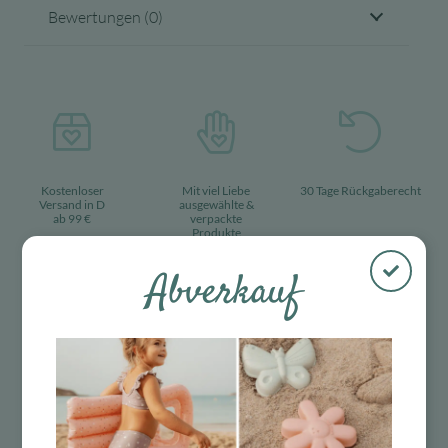
Bewertungen (0)
Kostenloser
Mit viel Liebe
30 Tage Rückgaberecht
Versand in D
ausgewählte &
ab 99 €
verpackte
Produkte
Abverkauf
Das Passt dazu