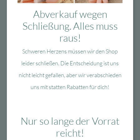
Das könnte Dir auch
Abverkauf wegen
gefallen
Schließung. Alles muss
raus!
Schweren Herzens müssen wir den Shop
-40 %
-60 %
leider schließen. Die Entscheidung ist uns
nicht leicht gefallen, aber wir verabschieden
uns mit statten Rabatten für dich!
Zur Wunschliste
Zur Wun
Lulubug Handmade
Fun Trading
Lulubug Handmade
Fun Trading /
Nur so lange der Vorrat
– Motivstanzer Set
Medenka Malstifte
reicht!
Tiere
Junior aus
Bienenwachs