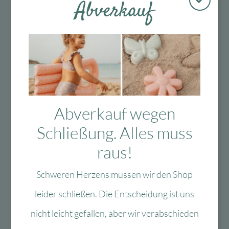
Abverkauf
Kostenloser
Mit viel Liebe
30 Tage Rückgaberecht
Versand in D
ausgewählte &
ab 99 €
verpackte
Produkte
Abverkauf wegen
Das Passt dazu
Schließung. Alles muss
raus!
Schweren Herzens müssen wir den Shop
Das könnte Dir auch
leider schließen. Die Entscheidung ist uns
gefallen
nicht leicht gefallen, aber wir verabschieden