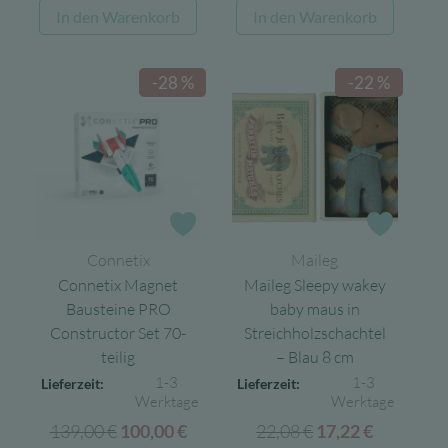
Preis
Preis
war:
ist:
In den Warenkorb
In den Warenkorb
war:
ist:
15,99 €
9,59 €.
15,95 €
6,38 €.
-28 %
-22 %
Zur Wunschliste
Zur Wun
Connetix
Maileg
Connetix Magnet
Maileg Sleepy wakey
Bausteine PRO
baby maus in
Constructor Set 70-
Streichholzschachtel
teilig
– Blau 8 cm
1-3
1-3
Lieferzeit:
Lieferzeit:
Werktage
Werktage
139,00
€
Ursprünglicher
Aktueller
22,08
€
Ursprünglicher
Aktuelle
100,00
€
17,22
€