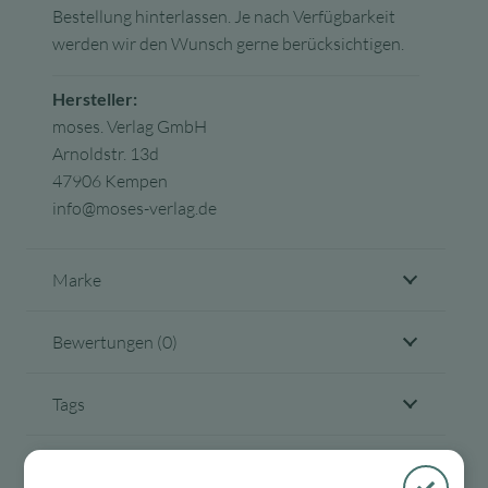
Bestellung hinterlassen. Je nach Verfügbarkeit
werden wir den Wunsch gerne berücksichtigen.
Hersteller:
moses. Verlag GmbH
Arnoldstr. 13d
47906 Kempen
info@moses-verlag.de
Marke
Bewertungen (0)
Tags