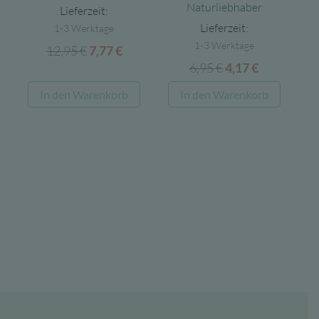
Naturliebhaber
Lieferzeit:
Lieferzeit:
1-3 Werktage
1-3 Werktage
12,95
€
Ursprünglicher
Aktueller
7,77
€
6,95
€
Ursprünglicher
Aktueller
Preis
Preis
4,17
€
Preis
Preis
war:
ist:
In den Warenkorb
In den Warenkorb
war:
ist:
12,95 €
7,77 €.
6,95 €
4,17 €.