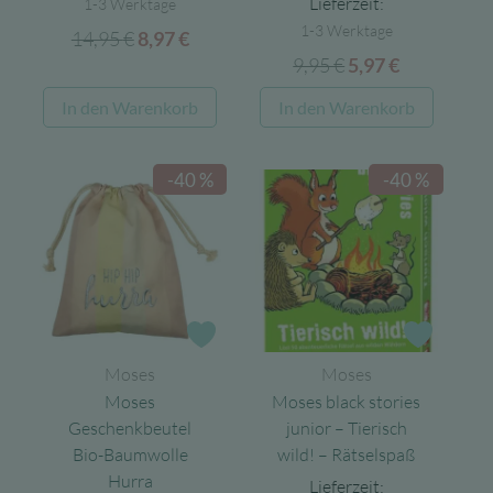
Lieferzeit:
1-3 Werktage
1-3 Werktage
14,95
€
Ursprünglicher
Aktueller
8,97
€
9,95
€
Ursprünglicher
Aktueller
Preis
Preis
5,97
€
Preis
Preis
war:
ist:
In den Warenkorb
In den Warenkorb
war:
ist:
14,95 €
8,97 €.
9,95 €
5,97 €.
-40 %
-40 %
Zur Wunschliste
Zur Wun
Moses
Moses
Moses
Moses black stories
Geschenkbeutel
junior – Tierisch
Bio-Baumwolle
wild! – Rätselspaß
Hurra
Lieferzeit: