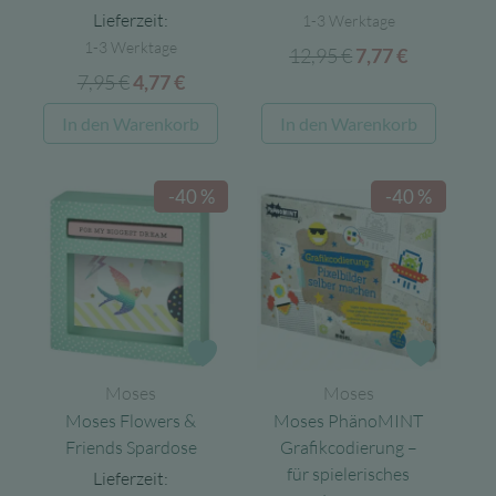
Lieferzeit:
1-3 Werktage
1-3 Werktage
12,95
€
Ursprünglicher
Aktueller
7,77
€
7,95
€
Ursprünglicher
Aktueller
4,77
€
Preis
Preis
Preis
Preis
war:
ist:
In den Warenkorb
In den Warenkorb
war:
ist:
12,95 €
7,77 €.
7,95 €
4,77 €.
-40 %
-40 %
Zur Wunschliste
Zur Wun
Moses
Moses
Moses Flowers &
Moses PhänoMINT
Friends Spardose
Grafikcodierung –
für spielerisches
Lieferzeit: