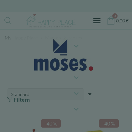
0
0,00
€
My Happy Place
Marken
Moses
Filtern
-40 %
-40 %