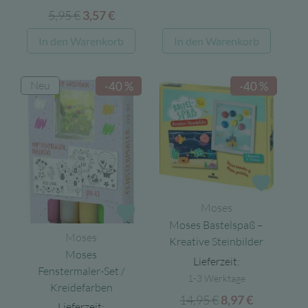
Preis
Preis
5,95
€
Ursprünglicher
Aktueller
3,57
€
war:
ist:
Preis
Preis
In den Warenkorb
In den Warenkorb
5,95 €
3,57 €.
war:
ist:
5,95 €
3,57 €.
Neu
-40 %
-40 %
Zur Wun
Moses
Zur Wunschliste
Moses Bastelspaß –
Moses
Kreative Steinbilder
Moses
Lieferzeit:
Fenstermaler-Set /
1-3 Werktage
Kreidefarben
14,95
€
Ursprünglicher
Aktueller
8,97
€
Lieferzeit: