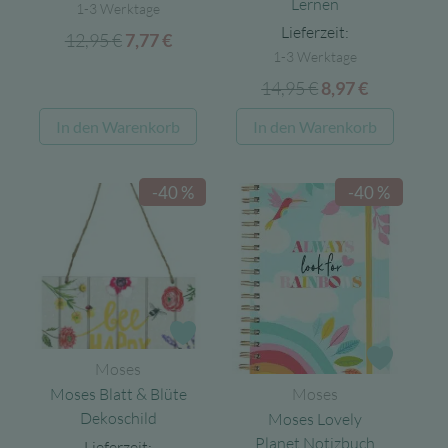
Lernen
1-3 Werktage
Lieferzeit:
12,95
€
Ursprünglicher
Aktueller
7,77
€
1-3 Werktage
Preis
Preis
14,95
€
Ursprünglicher
Aktueller
8,97
€
war:
ist:
Preis
Preis
12,95 €
7,77 €.
In den Warenkorb
In den Warenkorb
war:
ist:
14,95 €
8,97 €.
-40 %
-40 %
Zur Wunschliste
Zur Wun
Moses
Moses Blatt & Blüte
Moses
Dekoschild
Moses Lovely
Planet Notizbuch
Lieferzeit: