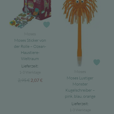
Zur Wunschliste
Moses
Moses Sticker von
der Rolle – Ozean-
Haustiere-
Weltraum
Zur Wun
Lieferzeit:
Moses
1-3 Werktage
Moses Lustiger
2,95
€
Ursprünglicher
Aktueller
2,07
€
Monster
Preis
Preis
Kugelschreiber –
war:
ist:
pink, blau, orange
2,95 €
2,07 €.
Lieferzeit:
1-3 Werktage