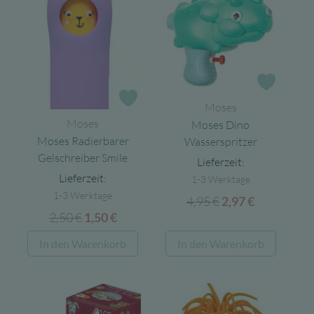
Zur Wun
Zur Wunschliste
Moses
Moses
Moses Dino
Moses Radierbarer
Wasserspritzer
Gelschreiber Smile
Lieferzeit:
Lieferzeit:
1-3 Werktage
1-3 Werktage
4,95
€
Ursprünglicher
Aktueller
2,97
€
2,50
€
Ursprünglicher
Aktueller
1,50
€
Preis
Preis
Preis
Preis
war:
ist:
In den Warenkorb
In den Warenkorb
war:
ist:
4,95 €
2,97 €.
2,50 €
1,50 €.