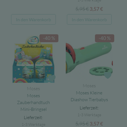
war:
ist:
5,95
€
Ursprünglicher
Aktueller
3,57
€
8,95 €
5,37 €.
Preis
Preis
In den Warenkorb
In den Warenkorb
war:
ist:
5,95 €
3,57 €.
-40 %
-40 %
Zur Wun
Zur Wunschliste
Moses
Moses
Moses Kleine
Moses
Diashow Tierbabys
Zauberhandtuch
Lieferzeit:
Mini-Bringsel
1-3 Werktage
Lieferzeit:
5,95
€
Ursprünglicher
Aktueller
3,57
€
1-3 Werktage