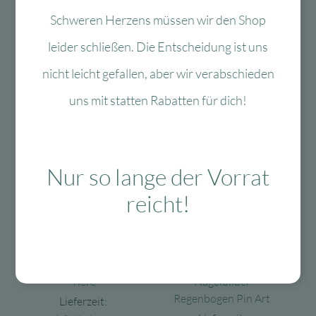
Lieferzeit:
Lieferzeit:
Schweren Herzens müssen wir den Shop
1-3 Werktage
1-3 Werktage
leider schließen. Die Entscheidung ist uns
12,95
€
Ursprünglicher
Aktueller
12,95
€
Ursprünglicher
Aktueller
7,77
€
7,77
€
Preis
Preis
Preis
Preis
nicht leicht gefallen, aber wir verabschieden
In den Warenkorb
In den Warenkorb
war:
ist:
war:
ist:
uns mit statten Rabatten für dich!
12,95 €
7,77 €.
12,95 €
7,77 €.
-40 %
-40 %
Nur so lange der Vorrat
reicht!
Zur Wunschliste
Zur Wun
Moses
Moses
Moses Das Quiz der
Moses 3D-
Tiere
Nagelbilder
Regenbogen Pin Art
Lieferzeit: