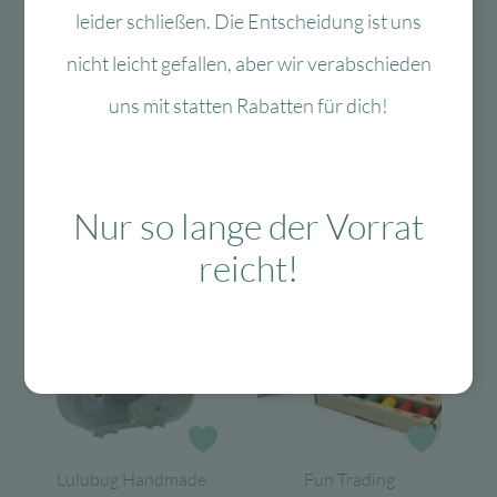
leider schließen. Die Entscheidung ist uns
nicht leicht gefallen, aber wir verabschieden
Das könnte Dir auch
uns mit statten Rabatten für dich!
gefallen
Nur so lange der Vorrat
reicht!
-40 %
-60 %
Zur Wunschliste
Zur Wun
Lulubug Handmade
Fun Trading