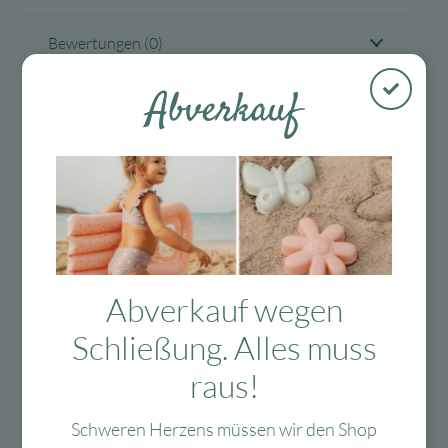
Bewertungen (0)
Abverkauf
Tags
Kostenloser
Mit viel Liebe
30 Tage Rückgaberecht
Versand in D
ausgewählte &
Abverkauf wegen
ab 99 €
verpackte
Produkte
Schließung. Alles muss
raus!
Das Passt dazu
Schweren Herzens müssen wir den Shop