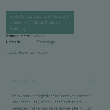
Melde Dich jetzt bei unserem Newsletter
an und erhalte 10% auf Deine erste
Bestellung.
Artikelnummer:
026297
1-3 Werktage
Lieferzeit:
Hast Du Fragen zum Produkt?
Beschreibung
Dein kreativer Begleiter für Gedanken, Notizen
und Ideen! Das „Lovely Planet“ Notizbuch
begeistert mit seinem farbenfrohen Design und