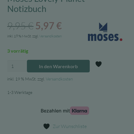
Notizbuch
Ursprünglicher
Aktueller
9,95
€
5,97
€
Preis
Preis
inkl. 19 % MwSt.
zzgl.
Versandkosten
war:
ist:
3 vorrätig
9,95 €
5,97 €.
Moses
In den Warenkorb
Lovely
Zur Wunschl
Planet
inkl. 19 % MwSt.
zzgl.
Versandkosten
Notizbuch
1-3 Werktage
Menge
Zur Wunschliste