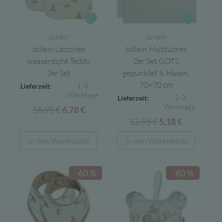
Zur Wunschliste
Zur Wun
Jollein
Jollein
Jollein Lätzchen
Jollein Mulltücher
wasserdicht Teddy
2er Set GOTS
2er Set
gepunktet & Hasen,
70×70 cm
1-3
Lieferzeit:
Werktage
1-3
Lieferzeit:
Werktage
16,95
€
Ursprünglicher
Aktueller
6,78
€
12,95
€
Ursprünglicher
Aktueller
Preis
Preis
5,18
€
Preis
Preis
war:
ist:
In den Warenkorb
In den Warenkorb
war:
ist:
16,95 €
6,78 €.
12,95 €
5,18 €.
-60 %
-60 %