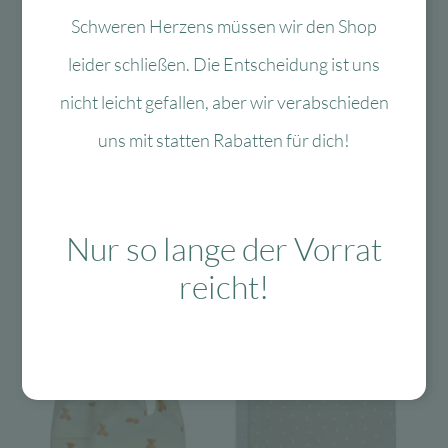
Schweren Herzens müssen wir den Shop
leider schließen. Die Entscheidung ist uns
Das Passt dazu
nicht leicht gefallen, aber wir verabschieden
uns mit statten Rabatten für dich!
Das könnte Dir auch
gefallen
Nur so lange der Vorrat
reicht!
-60 %
-60 %