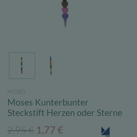
MOSES
Moses Kunterbunter
Steckstift Herzen oder Sterne
Ursprünglicher
Aktueller
2,95
€
1,77
€