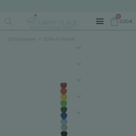
0
0,00
€
Schreibwaren
Stifte & Marker