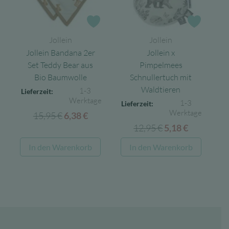
Zur Wunschliste
Zur Wun
Jollein
Jollein
Jollein Bandana 2er
Jollein x
Set Teddy Bear aus
Pimpelmees
Bio Baumwolle
Schnullertuch mit
Waldtieren
1-3
Lieferzeit:
Werktage
1-3
Lieferzeit:
Werktage
15,95
€
Ursprünglicher
Aktueller
6,38
€
12,95
€
Ursprünglicher
Aktueller
Preis
Preis
5,18
€
Preis
Preis
war:
ist:
In den Warenkorb
In den Warenkorb
war:
ist:
15,95 €
6,38 €.
12,95 €
5,18 €.