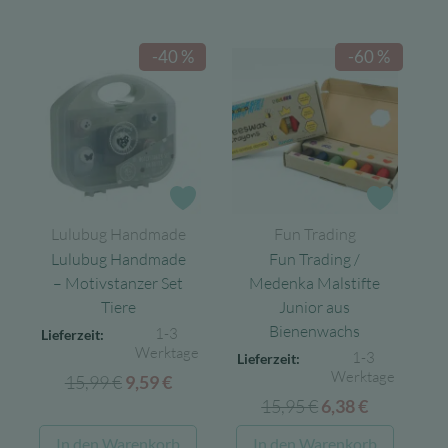
-40 %
-60 %
Zur Wunschliste
Zur Wun
Lulubug Handmade
Fun Trading
Lulubug Handmade
Fun Trading /
– Motivstanzer Set
Medenka Malstifte
Tiere
Junior aus
Bienenwachs
1-3
Lieferzeit:
Werktage
1-3
Lieferzeit:
Werktage
15,99
€
Ursprünglicher
Aktueller
9,59
€
15,95
€
Ursprünglicher
Aktueller
Preis
Preis
6,38
€
Preis
Preis
war:
ist:
In den Warenkorb
In den Warenkorb