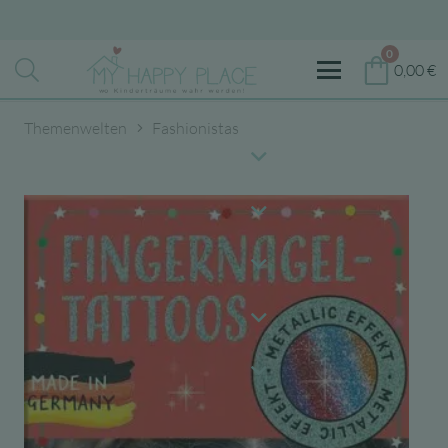
0
0,00
€
Themenwelten
Fashionistas