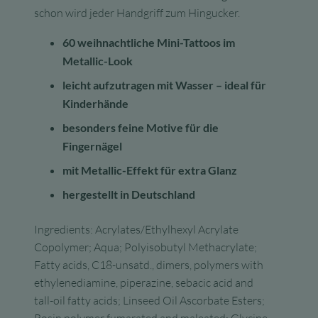
schon wird jeder Handgriff zum Hingucker.
60 weihnachtliche Mini-Tattoos im
Metallic-Look
leicht aufzutragen mit Wasser – ideal für
Kinderhände
besonders feine Motive für die
Fingernägel
mit Metallic-Effekt für extra Glanz
hergestellt in Deutschland
Ingredients: Acrylates/Ethylhexyl Acrylate
Copolymer; Aqua; Polyisobutyl Methacrylate;
Fatty acids, C18-unsatd., dimers, polymers with
ethylenediamine, piperazine, sebacic acid and
tall-oil fatty acids; Linseed Oil Ascorbate Esters;
Rosin polymer fumarated and maleated; Glycine