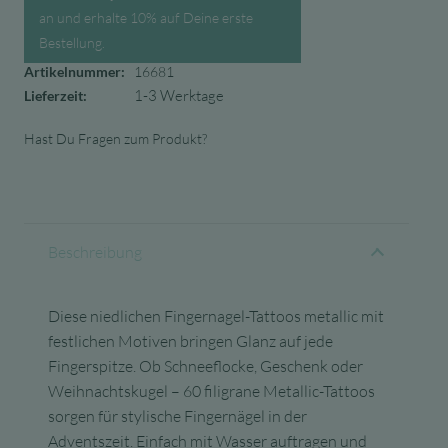
an und erhalte 10% auf Deine erste
Bestellung.
Artikelnummer:
16681
1-3 Werktage
Lieferzeit:
Hast Du Fragen zum Produkt?
Beschreibung
Diese niedlichen Fingernagel-Tattoos metallic mit
festlichen Motiven bringen Glanz auf jede
Fingerspitze. Ob Schneeflocke, Geschenk oder
Weihnachtskugel – 60 filigrane Metallic-Tattoos
sorgen für stylische Fingernägel in der
Adventszeit. Einfach mit Wasser auftragen und