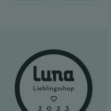
war:
ist:
war:
ist:
139,00 €
100,00 €.
22,08 €
17,22 €.