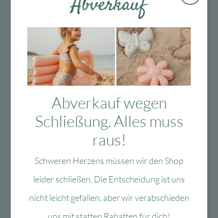
Abverkauf
Arnoldstr. 13d
47906 Kempen
info@moses-verlag.de
Warnhinweise und weitere Hinweise:
Achtung! Nicht geeignet für Kinder unter 3
Jahren. Erstickungsgefahr wegen
verschluckbarer Kleinteile!
Abverkauf wegen
Marke
Schließung. Alles muss
raus!
Bewertungen (0)
Schweren Herzens müssen wir den Shop
Tags
leider schließen. Die Entscheidung ist uns
nicht leicht gefallen, aber wir verabschieden
uns mit statten Rabatten für dich!