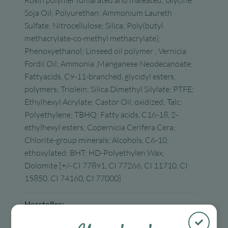
Soja Oil; Polyurethan; Ammonium Laureth
Sulfate; Nitrocellulose; Silica; Poly(butyl
methacrylate-co-methyl methacrylate);
Phenoxyethanol; Linseed oil polymer ; Vernicia
Fordii Oil; Ammonia ,Manganese Neodecanoate;
Fattyacids, C9-11-branched, glycidyl esters,
polymers; Triolein; Silica Dimethyl Silylate; PTFE;
Ethylhexyl Acrylate; Castor Oil, oxidized; Talc;
Polyethylene; TBHQ; Fatty acids, C16-18, 2-
ethylhexyl esters; Copernicia Cerifera Cera;
Chlorite-group minerals; Alcohols, C6-10,
ethoxylated; BHT; HD-Polyethylen Wax;
Dolomite [+/- CI 77891, CI 77266, CI 11710, CI
15850, CI 74160, CI 77000]
Hersteller:
moses. Verlag GmbH