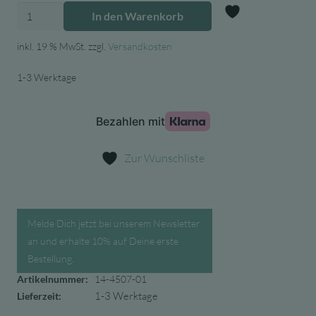
5,06 €
4,30 €.
Maileg
In den Warenkorb
Anhänger
Zur Wunschl
Zuckerstange
inkl. 19 % MwSt.
zzgl.
Versandkosten
gestreift
1-3 Werktage
Metall
Menge
Zur Wunschliste
Melde Dich jetzt bei unserem Newsletter
an und erhalte 10% auf Deine erste
Bestellung.
Artikelnummer:
14-4507-01
1-3 Werktage
Lieferzeit: