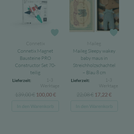
Zur Wunschliste
Zur Wun
Connetix
Maileg
Connetix Magnet
Maileg Sleepy wakey
Bausteine PRO
baby maus in
Constructor Set 70-
Streichholzschachtel
teilig
– Blau 8 cm
1-3
1-3
Lieferzeit:
Lieferzeit:
Werktage
Werktage
139,00
€
Ursprünglicher
Aktueller
22,08
€
Ursprünglicher
Aktuelle
100,00
€
17,22
€
Preis
Preis
Preis
Preis
In den Warenkorb
In den Warenkorb
war:
ist:
war:
ist:
139,00 €
100,00 €.
22,08 €
17,22 €.