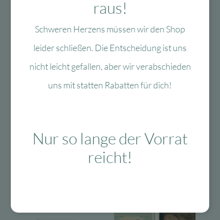
raus!
Schweren Herzens müssen wir den Shop
leider schließen. Die Entscheidung ist uns
Zur Wunschliste
Zur Wun
nicht leicht gefallen, aber wir verabschieden
Lulubug Handmade
Fun Trading
Lulubug Handmade
Fun Trading /
uns mit statten Rabatten für dich!
– Motivstanzer Set
Medenka Malstifte
Tiere
Junior aus
Bienenwachs
1-3
Lieferzeit:
Werktage
1-3
Lieferzeit:
Nur so lange der Vorrat
Werktage
15,99
€
Ursprünglicher
Aktueller
9,59
€
reicht!
15,95
€
Ursprünglicher
Aktueller
Preis
Preis
6,38
€
Preis
Preis
war:
ist:
In den Warenkorb
In den Warenkorb
war:
ist:
15,99 €
9,59 €.
15,95 €
6,38 €.
-28 %
-22 %