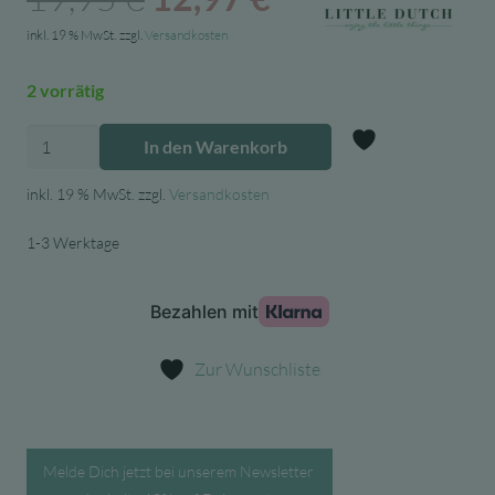
Preis
Preis
inkl. 19 % MwSt.
zzgl.
Versandkosten
war:
ist:
2 vorrätig
19,95 €
12,97 €.
Little
In den Warenkorb
Dutch
Zur Wunschl
Kuschelpuppe
inkl. 19 % MwSt.
zzgl.
Versandkosten
Jim,
1-3 Werktage
Summer
Edition
Menge
Zur Wunschliste
Melde Dich jetzt bei unserem Newsletter