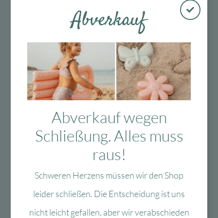
Abverkauf
Kostenloser
Mit viel Liebe
30 Tage Rückgaberecht
Versand in D
ausgewählte &
ab 99 €
verpackte
Produkte
Abverkauf wegen
Schließung. Alles muss
Das Passt dazu
raus!
Schweren Herzens müssen wir den Shop
Das könnte Dir auch
leider schließen. Die Entscheidung ist uns
nicht leicht gefallen, aber wir verabschieden