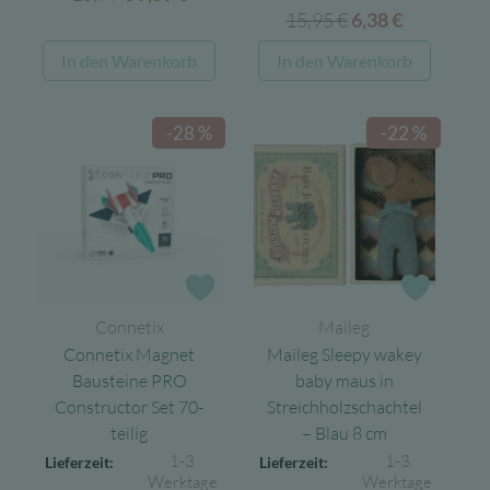
15,95
€
Ursprünglicher
Aktueller
Preis
Preis
6,38
€
Preis
Preis
war:
ist:
In den Warenkorb
In den Warenkorb
war:
ist:
15,99 €
9,59 €.
15,95 €
6,38 €.
-28 %
-22 %
Zur Wunschliste
Zur Wun
Connetix
Maileg
Connetix Magnet
Maileg Sleepy wakey
Bausteine PRO
baby maus in
Constructor Set 70-
Streichholzschachtel
teilig
– Blau 8 cm
1-3
1-3
Lieferzeit:
Lieferzeit:
Werktage
Werktage