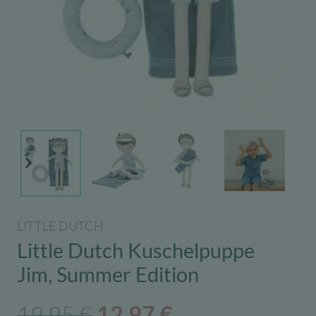
LITTLE DUTCH
Little Dutch Kuschelpuppe
Jim, Summer Edition
Ursprünglicher
Aktueller
19,95
€
12,97
€