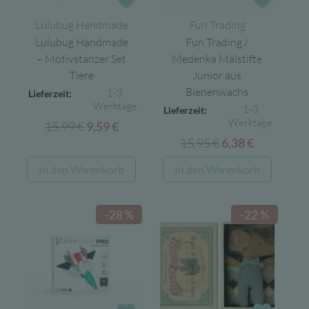
Zur Wunschliste
Zur Wun
Lulubug Handmade
Fun Trading
Lulubug Handmade
Fun Trading /
– Motivstanzer Set
Medenka Malstifte
Tiere
Junior aus
Bienenwachs
1-3
Lieferzeit:
Werktage
1-3
Lieferzeit:
Werktage
15,99
€
Ursprünglicher
Aktueller
9,59
€
15,95
€
Ursprünglicher
Aktueller
Preis
Preis
6,38
€
Preis
Preis
war:
ist:
In den Warenkorb
In den Warenkorb
war:
ist:
15,99 €
9,59 €.
15,95 €
6,38 €.
-28 %
-22 %