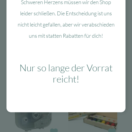
Schweren Herzens müssen wir den Shop
Das Passt dazu
leider schließen. Die Entscheidung ist uns
nicht leicht gefallen, aber wir verabschieden
uns mit statten Rabatten für dich!
Das könnte Dir auch
gefallen
Nur so lange der Vorrat
reicht!
-40 %
-60 %