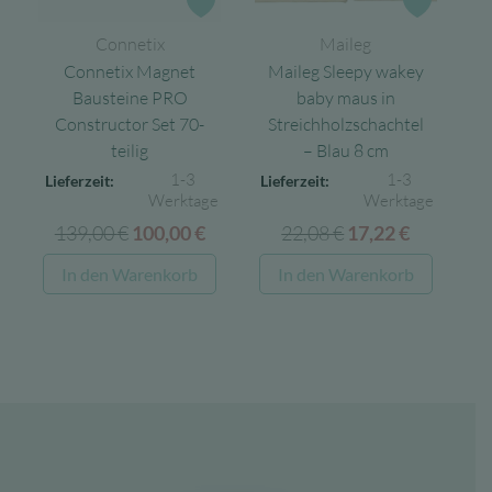
Zur Wunschliste
Zur Wun
Connetix
Maileg
Connetix Magnet
Maileg Sleepy wakey
Bausteine PRO
baby maus in
Constructor Set 70-
Streichholzschachtel
teilig
– Blau 8 cm
1-3
1-3
Lieferzeit:
Lieferzeit:
Werktage
Werktage
139,00
€
Ursprünglicher
Aktueller
22,08
€
Ursprünglicher
Aktuelle
100,00
€
17,22
€
Preis
Preis
Preis
Preis
In den Warenkorb
In den Warenkorb
war:
ist:
war:
ist:
139,00 €
100,00 €.
22,08 €
17,22 €.