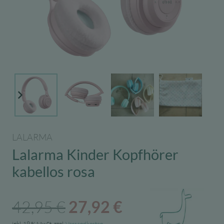
LALARMA
Lalarma Kinder Kopfhörer
kabellos rosa
Ursprünglicher
Aktueller
42,95
€
27,92
€
inkl. 19 % MwSt.
zzgl.
Versandkosten