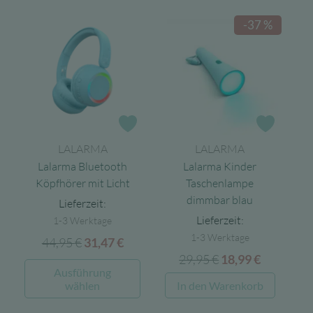
42,95 €
27,92 €.
39,99 €
25,99 €.
mehrer
-37 %
Varian
auf.
Die
Option
könne
auf
Zur Wunschliste
Zur Wun
der
LALARMA
LALARMA
Produk
Lalarma Bluetooth
Lalarma Kinder
gewähl
Köpfhörer mit Licht
Taschenlampe
werde
dimmbar blau
Lieferzeit:
Lieferzeit:
1-3 Werktage
1-3 Werktage
44,95
€
Ursprünglicher
Aktueller
31,47
€
29,95
€
Ursprünglicher
Aktuelle
Preis
Preis
18,99
€
Dieses
Ausführung
Preis
Preis
war:
ist:
Produkt
wählen
In den Warenkorb
war:
ist:
44,95 €
31,47 €.
weist
29,95 €
18,99 €.