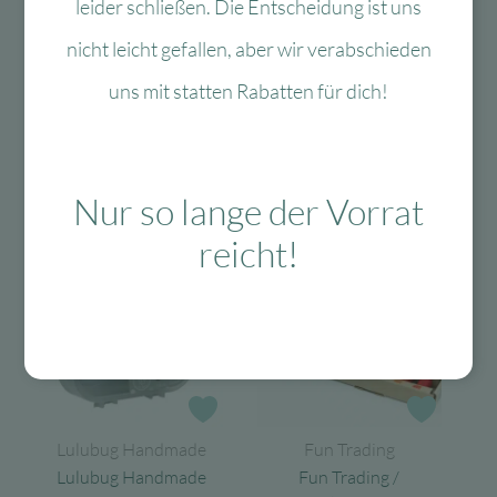
leider schließen. Die Entscheidung ist uns
nicht leicht gefallen, aber wir verabschieden
Das könnte Dir auch
uns mit statten Rabatten für dich!
gefallen
Nur so lange der Vorrat
reicht!
-40 %
-60 %
Zur Wunschliste
Zur Wun
Lulubug Handmade
Fun Trading
Lulubug Handmade
Fun Trading /