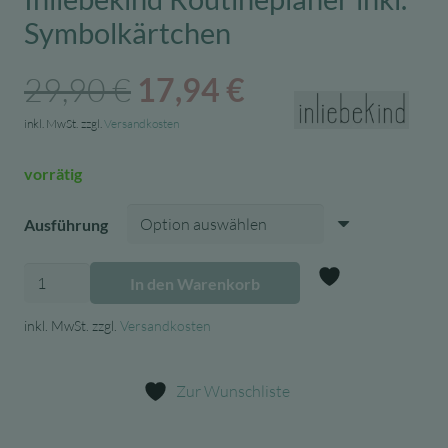
Symbolkärtchen
Ursprünglicher
Aktueller
29,90
€
17,94
€
Preis
Preis
inkl. MwSt.
zzgl.
Versandkosten
war:
ist:
vorrätig
29,90 €
17,94 €.
Ausführung
Inliebekind
In den Warenkorb
Routineplaner
Zur Wunschl
inkl.
inkl. MwSt.
zzgl.
Versandkosten
Symbolkärtchen
Menge
Zur Wunschliste