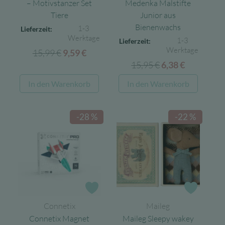
– Motivstanzer Set
Medenka Malstifte
Tiere
Junior aus
Bienenwachs
1-3
Lieferzeit:
Werktage
1-3
Lieferzeit:
Werktage
15,99
€
Ursprünglicher
Aktueller
9,59
€
15,95
€
Ursprünglicher
Aktueller
Preis
Preis
6,38
€
Preis
Preis
war:
ist:
In den Warenkorb
In den Warenkorb
war:
ist:
15,99 €
9,59 €.
15,95 €
6,38 €.
-28 %
-22 %
Zur Wunschliste
Zur Wun
Connetix
Maileg
Connetix Magnet
Maileg Sleepy wakey