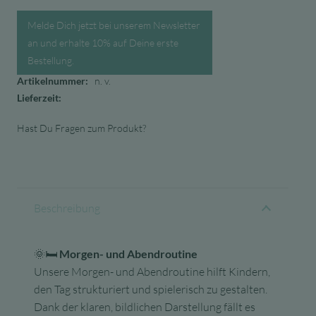
Melde Dich jetzt bei unserem Newsletter
an und erhalte 10% auf Deine erste
Bestellung.
Artikelnummer:
n. v.
Lieferzeit:
Hast Du Fragen zum Produkt?
Beschreibung
🌞🛏️
Morgen- und Abendroutine
Unsere Morgen- und Abendroutine hilft Kindern,
den Tag strukturiert und spielerisch zu gestalten.
Dank der klaren, bildlichen Darstellung fällt es