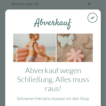
Bewertungen (0)
Tags
Abverkauf
Kostenloser
Mit viel Liebe
30 Tage Rückgaberecht
Versand in D
ausgewählte &
ab 99 €
verpackte
Abverkauf wegen
Produkte
Schließung. Alles muss
raus!
Das Passt dazu
Schweren Herzens müssen wir den Shop