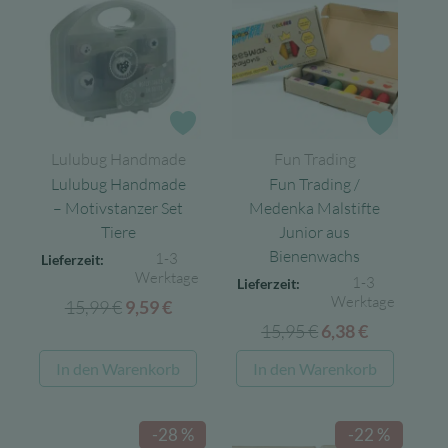
Zur Wunschliste
Zur Wun
Lulubug Handmade
Fun Trading
Lulubug Handmade
Fun Trading /
– Motivstanzer Set
Medenka Malstifte
Tiere
Junior aus
Bienenwachs
1-3
Lieferzeit:
Werktage
1-3
Lieferzeit:
Werktage
15,99
€
Ursprünglicher
Aktueller
9,59
€
15,95
€
Ursprünglicher
Aktueller
Preis
Preis
6,38
€
Preis
Preis
war:
ist:
In den Warenkorb
In den Warenkorb
war:
ist:
15,99 €
9,59 €.
15,95 €
6,38 €.
-28 %
-22 %