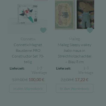
Zur Wunschliste
Zur Wun
Connetix
Maileg
Connetix Magnet
Maileg Sleepy wakey
Bausteine PRO
baby maus in
Constructor Set 70-
Streichholzschachtel
teilig
– Blau 8 cm
1-3
1-3
Lieferzeit:
Lieferzeit:
Werktage
Werktage
139,00
€
Ursprünglicher
Aktueller
22,08
€
Ursprünglicher
Aktuelle
100,00
€
17,22
€
Preis
Preis
Preis
Preis
In den Warenkorb
In den Warenkorb
war:
ist:
war:
ist:
139,00 €
100,00 €.
22,08 €
17,22 €.