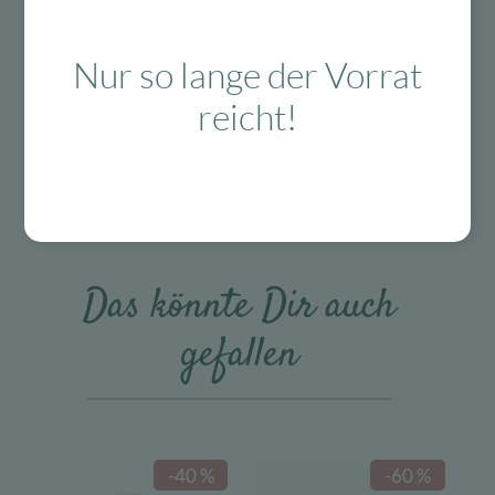
Kostenloser
Mit viel Liebe
30 Tage Rückgaberecht
Versand in D
ausgewählte &
ab 99 €
verpackte
Produkte
Nur so lange der Vorrat
reicht!
Das Passt dazu
Das könnte Dir auch
gefallen
-40 %
-60 %