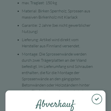
max. Traglast: 150 kg
Material: Birken Sperrholz, Sprossen aus
massiven Birkenholz mit Klarlack
Garantie: 2 Jahre (bei nicht gewerblicher
Nutzung)
Lieferung: Artikel wird direkt vom
Hersteller aus Finnland versendet.
Montage: Die Sprossenwände werden
durch zwei Trägerplatten an der Wand
befestigt. Im Lieferumfang sind Schrauben
enthalten, die für die Montage der
Sprossenwände an den gängigsten
Betonwänden oder Holzständern hinter
einer Gipskartonwand geeignet sind.
Achten Sie darauf, dass Sie Schrauben
Abverkauf
verwenden, die für Ihre Wände geeignet
sind. FitWood empfiehlt immer, die