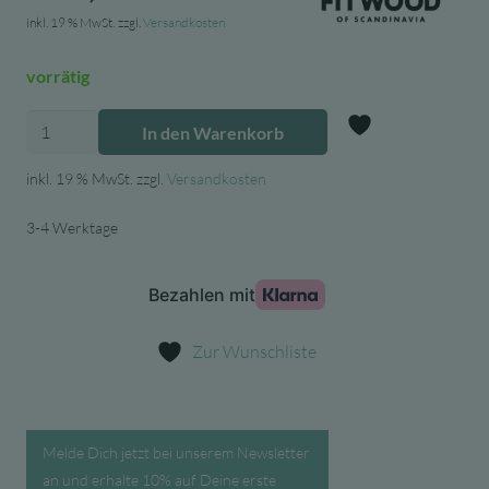
inkl. 19 % MwSt.
zzgl.
Versandkosten
vorrätig
Fitwood
In den Warenkorb
Kinder
Zur Wunschl
Sprossenwand
inkl. 19 % MwSt.
zzgl.
Versandkosten
Taimi
3-4 Werktage
MINI
Weiß,
190x68
cm
Menge
Zur Wunschliste
Melde Dich jetzt bei unserem Newsletter
an und erhalte 10% auf Deine erste