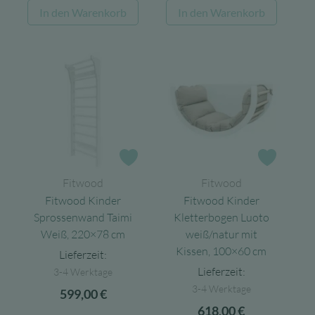
In den Warenkorb
In den Warenkorb
Zur Wunschliste
Zur Wun
Fitwood
Fitwood
Fitwood Kinder
Fitwood Kinder
Sprossenwand Taimi
Kletterbogen Luoto
Weiß, 220×78 cm
weiß/natur mit
Kissen, 100×60 cm
Lieferzeit:
Lieferzeit:
3-4 Werktage
3-4 Werktage
599,00
€
618,00
€