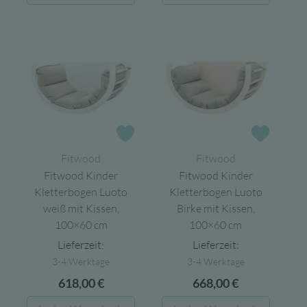
Zur Wunschliste
Zur Wun
Fitwood
Fitwood
Fitwood Kinder
Fitwood Kinder
Kletterbogen Luoto
Kletterbogen Luoto
weiß mit Kissen,
Birke mit Kissen,
100×60 cm
100×60 cm
Lieferzeit:
Lieferzeit:
3-4 Werktage
3-4 Werktage
618,00
€
668,00
€