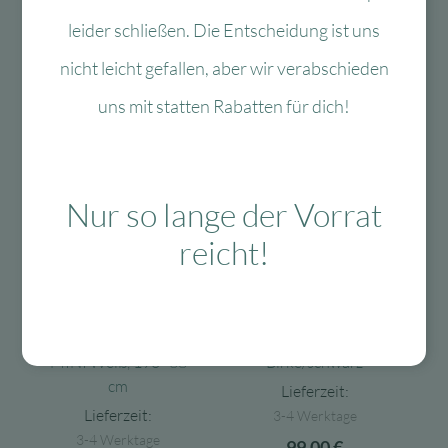
469,00
€
499,00
€
leider schließen. Die Entscheidung ist uns
In den Warenkorb
In den Warenkorb
nicht leicht gefallen, aber wir verabschieden
uns mit statten Rabatten für dich!
Nur so lange der Vorrat
reicht!
Zur Wunschliste
Zur Wun
Fitwood
Fitwood
Fitwood Kinder
Fitwood Kinder
Sprossenwand Taimi
Turnringe
MINI Weiß, 190×68
Birke/schwarz
cm
Lieferzeit:
Lieferzeit:
3-4 Werktage
3-4 Werktage
99,00
€