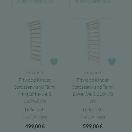
In den Warenkorb
In den Warenkorb
Zur Wunschliste
Zur Wun
Fitwood
Fitwood
Fitwood Kinder
Fitwood Kinder
Sprossenwand Taimi
Sprossenwand Taimi
MINI Birke/weiß,
Birke Weiß, 220×78
190×68 cm
cm
Lieferzeit:
Lieferzeit:
3-4 Werktage
3-4 Werktage
499,00
€
599,00
€