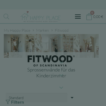
0
0,00
€
My Happy Place
Marken
Fitwood
Sprossenwände für das
Kinderzimmer
Filtern