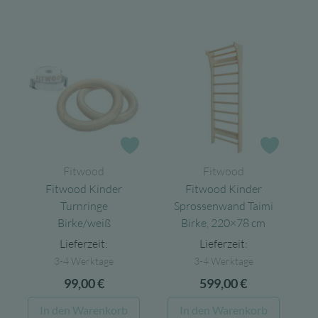
Zur Wunschliste
Zur Wun
Fitwood
Fitwood
Fitwood Kinder
Fitwood Kinder
Turnringe
Sprossenwand Taimi
Birke/weiß
Birke, 220×78 cm
Lieferzeit:
Lieferzeit:
3-4 Werktage
3-4 Werktage
99,00
€
599,00
€
In den Warenkorb
In den Warenkorb