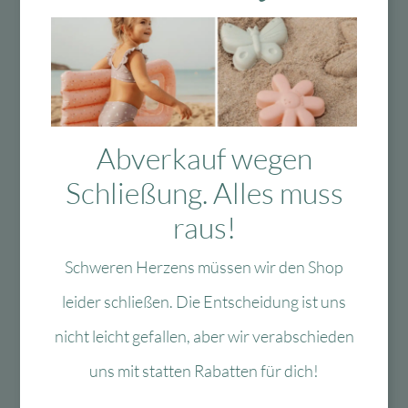
Sprossenwände von einem Fachmann
montieren zu lassen, um eine
ordnungsgemäße und sichere Montage zu
gewährleisten.
Marke
Abverkauf wegen
Schließung. Alles muss
Bewertungen (0)
raus!
Tags
Schweren Herzens müssen wir den Shop
leider schließen. Die Entscheidung ist uns
nicht leicht gefallen, aber wir verabschieden
uns mit statten Rabatten für dich!