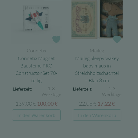
Zur Wunschliste
Zur Wun
Connetix
Maileg
Connetix Magnet
Maileg Sleepy wakey
Bausteine PRO
baby maus in
Constructor Set 70-
Streichholzschachtel
teilig
– Blau 8 cm
1-3
1-3
Lieferzeit:
Lieferzeit:
Werktage
Werktage
139,00
€
Ursprünglicher
Aktueller
22,08
€
Ursprünglicher
Aktuelle
100,00
€
17,22
€
Preis
Preis
Preis
Preis
In den Warenkorb
In den Warenkorb
war:
ist:
war:
ist:
139,00 €
100,00 €.
22,08 €
17,22 €.