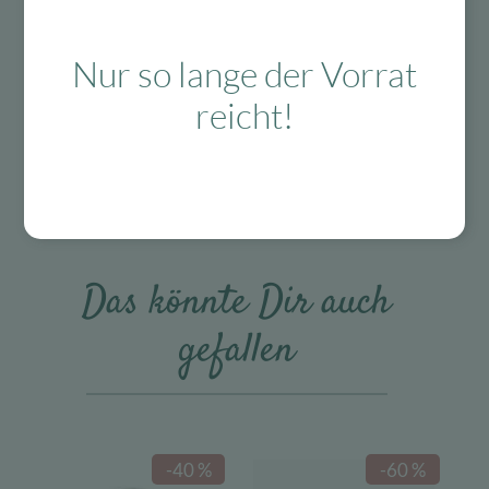
Kostenloser
Mit viel Liebe
30 Tage Rückgaberecht
Versand in D
ausgewählte &
ab 99 €
verpackte
Produkte
Nur so lange der Vorrat
reicht!
Das Passt dazu
Das könnte Dir auch
gefallen
-40 %
-60 %