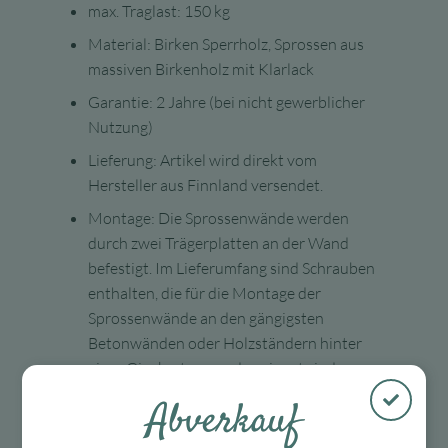
max. Traglast: 150 kg
Material: Birken Sperrholz, Sprossen aus
massiven Birkenholz mit Klarlack
Garantie: 2 Jahre (bei nicht gewerblicher
Nutzung)
Lieferung: Artikel wird direkt vom
Hersteller aus Finnland versendet.
Montage: Die Sprossenwände werden
durch zwei Trägerplatten an der Wand
befestigt. Im Lieferumfang sind Schrauben
enthalten, die für die Montage der
Sprossenwände an den gängigsten
Betonwänden oder Holzständern hinter
einer Gipskartonwand geeignet sind.
Achten Sie darauf, dass Sie Schrauben
Abverkauf
verwenden, die für Ihre Wände geeignet
sind. FitWood empfiehlt immer, die