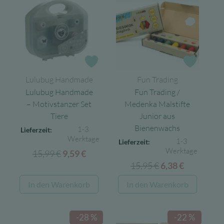
Zur Wunschliste
Zur Wun
Lulubug Handmade
Fun Trading
Lulubug Handmade
Fun Trading /
– Motivstanzer Set
Medenka Malstifte
Tiere
Junior aus
Bienenwachs
1-3
Lieferzeit:
Werktage
1-3
Lieferzeit:
Werktage
15,99
€
Ursprünglicher
Aktueller
9,59
€
15,95
€
Ursprünglicher
Aktueller
Preis
Preis
6,38
€
Preis
Preis
war:
ist:
In den Warenkorb
In den Warenkorb
war:
ist:
15,99 €
9,59 €.
15,95 €
6,38 €.
-28 %
-22 %