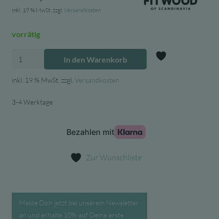
inkl. 19 % MwSt.
zzgl.
Versandkosten
vorrätig
Fitwood
In den Warenkorb
Kinder
Zur Wunschl
Sprossenwand
inkl. 19 % MwSt.
zzgl.
Versandkosten
Taimi
3-4 Werktage
MINI
Grau,
190x68
cm
Menge
Zur Wunschliste
Melde Dich jetzt bei unserem Newsletter
an und erhalte 10% auf Deine erste