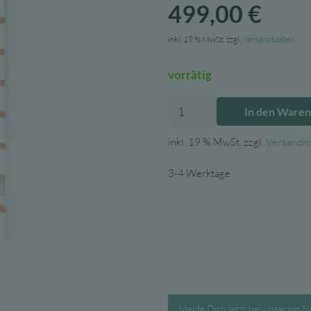
499,00
€
inkl. 19 % MwSt.
zzgl.
Versandkosten
vorrätig
Fitwood
In den Ware
Kinder
Sprossenwand
inkl. 19 % MwSt.
zzgl.
Versandk
Taimi
MINI
3-4 Werktage
Birke/weiß,
190x68
cm
Menge
Melde Dich jetzt bei unserem N