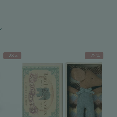
n
-28 %
-22 %