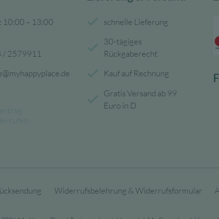
: 10:00 – 13:00
schnelle Lieferung
30-tägiges
 / 2579911
Rückgaberecht
ce@myhappyplace.de
Kauf auf Rechnung
F
Gratis Versand ab 99
Euro in D
ertrag
derrufen
ücksendung
Widerrufsbelehrung & Widerrufsformular