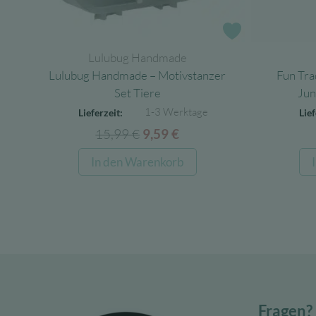
Zur Wunschlist
Lulubug Handmade
Lulubug Handmade – Motivstanzer
Fun Tra
Set Tiere
Jun
1-3 Werktage
Lieferzeit:
Lief
15,99
€
Ursprünglicher
Aktueller
9,59
€
Preis
Preis
In den Warenkorb
war:
ist:
15,99 €
9,59 €.
Fragen?