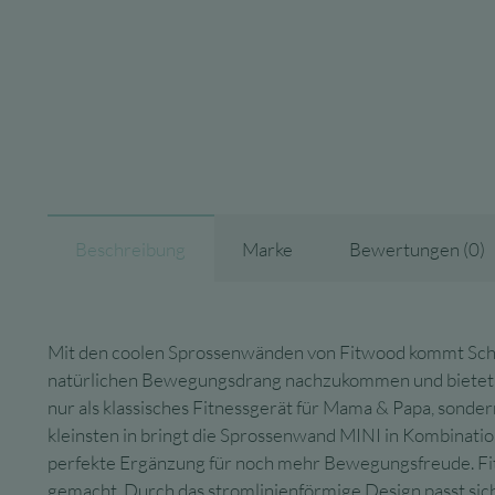
Beschreibung
Marke
Bewertungen (0)
Mit den coolen Sprossenwänden von Fitwood kommt Schwu
natürlichen Bewegungsdrang nachzukommen und bietet viel
nur als klassisches Fitnessgerät für Mama & Papa, sondern
kleinsten in bringt die Sprossenwand MINI in Kombinatio
perfekte Ergänzung für noch mehr Bewegungsfreude. Fit
gemacht. Durch das stromlinienförmige Design passt sich