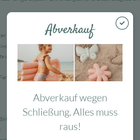
Abverkauf
alter zum hochziehen und stehen üben
itwood
ite und 30 cm niedriger
Farben erhältlich
Abverkauf wegen
Schließung. Alles muss
Birkenholz mit Klarlack
raus!
)
innland versendet.