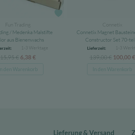
e
Zur Wunschliste
Fun Trading
Connetix
ding / Medenka Malstifte
Connetix Magnet Baustei
ior aus Bienenwachs
Constructor Set 70-tei
1-3 Werktage
1-3 Werk
erzeit:
Lieferzeit:
15,95
€
Ursprünglicher
Aktueller
139,00
€
Ursprüng
6,38
€
100,00
Preis
Preis
Preis
In den Warenkorb
In den Warenkorb
war:
ist:
war:
15,95 €
6,38 €.
139,00 
Lieferung & Versand
Z