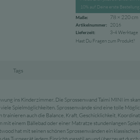
10% auf Deine erste Bestellung
78 × 220 cm
Maße:
2016
Artikelnummer:
3-4 Werktage
Lieferzeit:
Hast Du Fragen zum Produkt?
Tags
ng ins Kinderzimmer. Die Sprossenwand Taimi MINI im skandin
e Spielmöglichkeiten. Sprossenwände sind eine tolle Möglichke
 trainieren auch die Balance, Kraft, Geschicklichkeit, Koordina
n mit einem Bällebad oder einer Matratze stundenlangen Spielsp
wood hat mit seinen schönen Sprossenwänden ein klassisches S
 das Turngerät jedem Einrichtungsstil an und überzeugt durch 