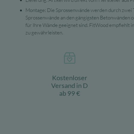
Montage: Die Sprossenwände werden durch zwei Trä
Sprossenwände an den gängigsten Betonwänden oder
für Ihre Wände geeignet sind. FitWood empfiehlt
zu gewährleisten.
Kostenloser
Versand in D
ab 99 €