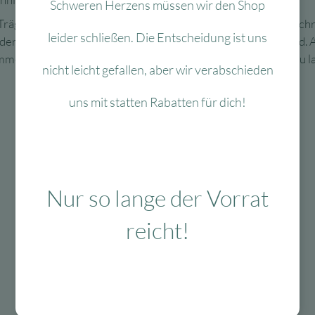
Schweren Herzens müssen wir den Shop
gerplatten an der Wand befestigt. Im Lieferumfang sind Schra
leider schließen. Die Entscheidung ist uns
 Holzständern hinter einer Gipskartonwand geeignet sind. Ac
 immer, die Sprossenwände von einem Fachmann montieren zu 
nicht leicht gefallen, aber wir verabschieden
uns mit statten Rabatten für dich!
Mit viel Liebe
Nur so lange der Vorrat
ausgewählte & verpackte
Produkte
reicht!
Das Passt dazu