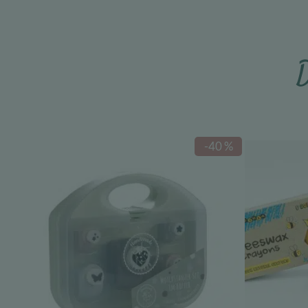
D
-40 %