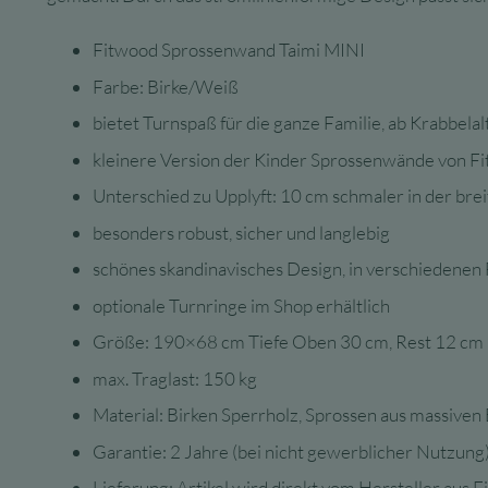
Fitwood Sprossenwand Taimi MINI
Farbe: Birke/Weiß
bietet Turnspaß für die ganze Familie, ab Krabbel
kleinere Version der Kinder Sprossenwände von F
Unterschied zu Upplyft: 10 cm schmaler in der bre
besonders robust, sicher und langlebig
schönes skandinavisches Design, in verschiedenen 
optionale Turnringe im Shop erhältlich
Größe: 190×68 cm Tiefe Oben 30 cm, Rest 12 cm
max. Traglast: 150 kg
Material: Birken Sperrholz, Sprossen aus massiven 
Garantie: 2 Jahre (bei nicht gewerblicher Nutzung
Lieferung: Artikel wird direkt vom Hersteller aus F