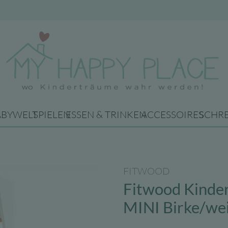
ABYWELT
SPIELEN
ESSEN & TRINKEN
ACCESSOIRES
SCHR
FITWOOD
Fitwood Kinde
MINI Birke/we