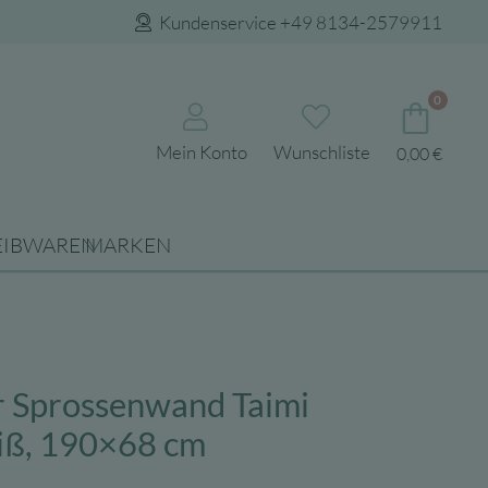
Kundenservice +49 8134-2579911
0
Mein Konto
Wunschliste
0,00
€
EIBWAREN
MARKEN
r Sprossenwand Taimi
iß, 190×68 cm