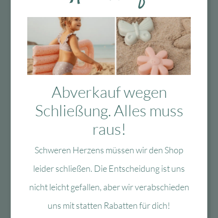
Fragen?
Mo-Fr: 10:00 – 13:00 Uhr
08134 / 2579911
Abverkauf wegen
Schließung. Alles muss
service@myhappyplace.de
raus!
Vertrag widerrufen
Schweren Herzens müssen wir den Shop
leider schließen. Die Entscheidung ist uns
Lieferung & Versand
nicht leicht gefallen, aber wir verabschieden
schnelle Lieferung
uns mit statten Rabatten für dich!