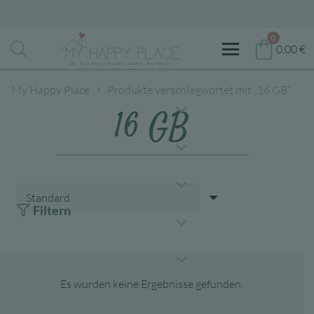
0
0,00
€
My Happy Place
Produkte verschlagwortet mit „16 GB“
16 GB
Filtern
Es wurden keine Ergebnisse gefunden.